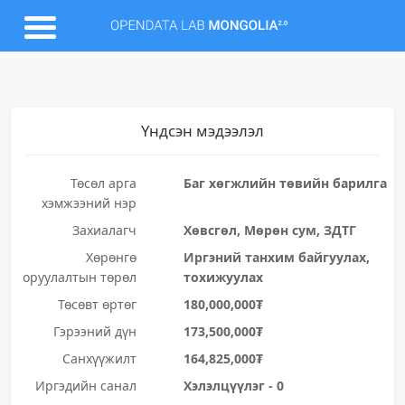
Үндсэн мэдээлэл
Төсөл арга
Баг хөгжлийн төвийн барилга
хэмжээний нэр
Захиалагч
Хөвсгөл, Мөрөн сум, ЗДТГ
Хөрөнгө
Иргэний танхим байгуулах,
оруулалтын төрөл
тохижуулах
Төсөвт өртөг
180,000,000₮
Гэрээний дүн
173,500,000₮
Санхүүжилт
164,825,000₮
Иргэдийн санал
Хэлэлцүүлэг - 0