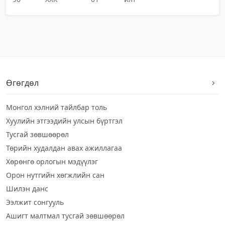
Өгөгдөл
Монгол хэлний тайлбар толь
Хуулийн этгээдийн улсын бүртгэл
Тусгай зөвшөөрөл
Төрийн худалдан авах ажиллагаа
Хөрөнгө орлогын мэдүүлэг
Орон нутгийн хөгжлийн сан
Шилэн данс
Ээлжит сонгууль
Ашигт малтмал тусгай зөвшөөрөл