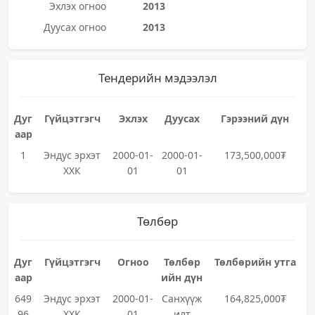
Эхлэх огноо
2013
Дуусах огноо
2013
Тендерийн мэдээлэл
Дуг
Гүйцэтгэгч
Эхлэх
Дуусах
Гэрээний дүн
аар
1
Эндус эрхэт
2000-01-
2000-01-
173,500,000₮
ХХК
01
01
Төлбөр
Дуг
Гүйцэтгэгч
Огноо
Төлбөр
Төлбөрийн утга
аар
ийн дүн
649
Эндус эрхэт
2000-01-
Санхүүж
164,825,000₮
96
ХХК
01
илт