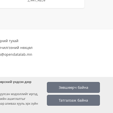
2,441,485₮
дний тухай
лчилгээний нөхцөл
fo@opendatalab.mn
өөрсний үндсэн дээр
Зөвшөөрч байна
уулсан мэдээллийг иргэд,
емийн ашиглалтыг
Татгалзаж байна
аар аливаа хууль эрх зүйн