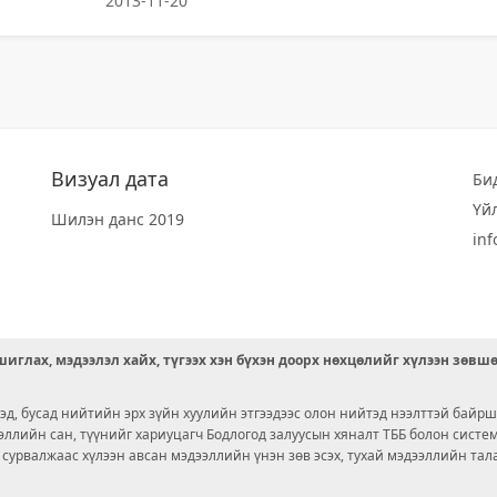
2013-11-20
Визуал дата
Би
Үй
Шилэн данс 2019
in
иглах, мэдээлэл хайх, түгээх хэн бүхэн доорх нөхцөлийг хүлээн зөвш
д, бусад нийтийн эрх зүйн хуулийн этгээдээс олон нийтэд нээлттэй байрш
ээллийн сан, түүнийг хариуцагч Бодлогод залуусын хяналт ТББ болон сист
х сурвалжаас хүлээн авсан мэдээллийн үнэн зөв эсэх, тухай мэдээллийн тал