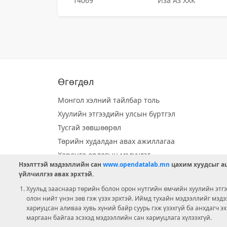
14069
Иза Аз ХХК
Өгөгдөл
Монгол хэлний тайлбар толь
Хуулийн этгээдийн улсын бүртгэл
Тусгай зөвшөөрөл
Төрийн худалдан авах ажиллагаа
Хөрөнгө орлогын мэдүүлэг
Нээлттэй мэдээллийн сан
www.opendatalab.mn
цахим хуудсыг аш
Орон нутгийн хөгжлийн сан
үйлчилгээ авах эрхтэй.
Шилэн данс
Хуульд зааснаар төрийн болон орон нутгийн өмчийн хуулийн этгээ
Ээлжит сонгууль
олон нийт үнэн зөв гэж үзэх эрхтэй. Иймд тухайн мэдээллийг мэд
хариуцсан аливаа хувь хүний байр суурь гэж үзэхгүй ба анхдагч э
Ашигт малтмал тусгай зөвшөөрөл
маргаан байгаа эсэхэд мэдээллийн сан хариуцлага хүлээхгүй.