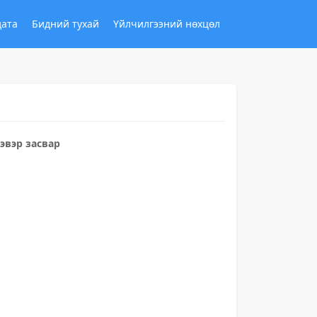
дата
Бидний тухай
Үйлчилгээний нөхцөл
эвэр засвар