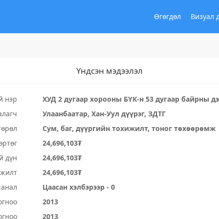
Өгөгдөл
Визуал 
Үндсэн мэдээлэл
й нэр
ХУД 2 дугаар хорооны БҮК-н 53 дугаар байрны дэ
алагч
Улаанбаатар, Хан-Уул дүүрэг, ЗДТГ
төрөл
Сум, баг, дүүргийн тохижилт, тоног төхөөрөмж
өртөг
24,696,103₮
й дүн
24,696,103₮
үжилт
24,696,103₮
санал
Цаасан хэлбэрээр - 0
огноо
2013
огноо
2013