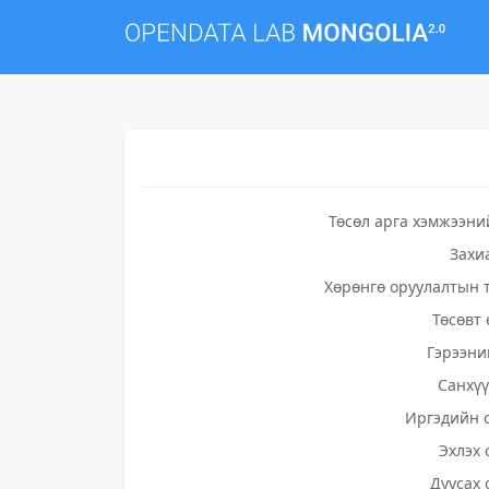
Төсөл арга хэмжээни
Захи
Хөрөнгө оруулалтын 
Төсөвт 
Гэрээни
Санхү
Иргэдийн 
Эхлэх 
Дуусах 