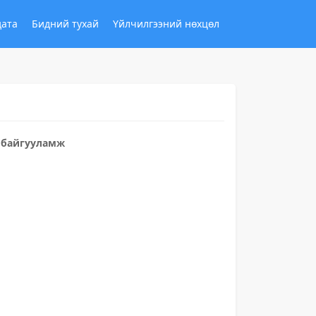
дата
Бидний тухай
Үйлчилгээний нөхцөл
н байгууламж