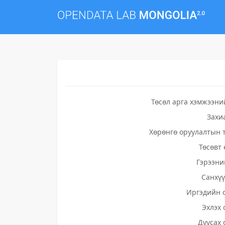
Төсөл арга хэмжээни
Захи
Хөрөнгө оруулалтын 
Төсөвт 
Гэрээни
Санхү
Иргэдийн 
Эхлэх 
Дуусах 