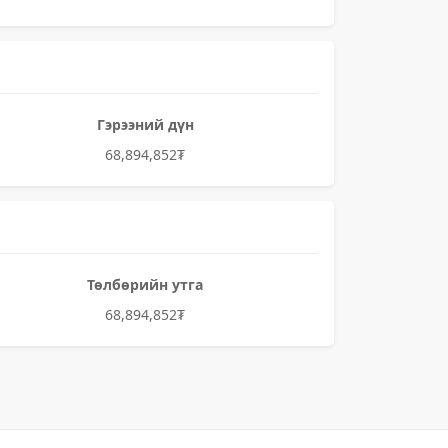
Гэрээний дүн
68,894,852₮
Төлбөрийн утга
68,894,852₮