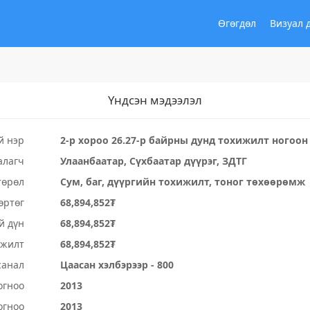
Өгөгдөл
Визуал 
Үндсэн мэдээлэл
й нэр
2-р хороо 26.27-р байрны дунд тохижилт ногоо
алагч
Улаанбаатар, Сүхбаатар дүүрэг, ЗДТГ
төрөл
Сум, баг, дүүргийн тохижилт, тоног төхөөрөмж
өртөг
68,894,852₮
й дүн
68,894,852₮
үжилт
68,894,852₮
санал
Цаасан хэлбэрээр - 800
огноо
2013
огноо
2013