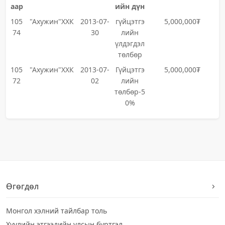
аар
ийн дүн
105
"Ахужин"ХХК
2013-07-
гүйцэтгэ
5,000,000₮
74
30
лийн
үлдэгдэл
төлбөр
105
"Ахужин"ХХК
2013-07-
Гүйцэтгэ
5,000,000₮
72
02
лийн
төлбөр-5
0%
Өгөгдөл
Монгол хэлний тайлбар толь
Хуулийн этгээдийн улсын бүртгэл