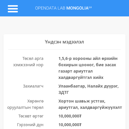
Үндсэн мэдээлэл
Төсөл арга
1,5,6-р хорооны айл өрхийн
хэмжээний нэр
бохирын цооног, бие засах
газарт ариутгал
халдваргүйтгэл хийх
Захиалагч
Улаанбаатар, Налайх дүүрэг,
ЗДТГ
Хөрөнгө
Хортон шавьж устгах,
оруулалтын төрөл
ариутгал, халдваргүйжүүлэлт
Төсөвт өртөг
10,000,000₮
Гэрээний дүн
10,000,000₮