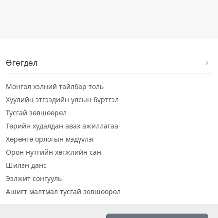
Өгөгдөл
Монгол хэлний тайлбар толь
Хуулийн этгээдийн улсын бүртгэл
Тусгай зөвшөөрөл
Төрийн худалдан авах ажиллагаа
Хөрөнгө орлогын мэдүүлэг
Орон нутгийн хөгжлийн сан
Шилэн данс
Ээлжит сонгууль
Ашигт малтмал тусгай зөвшөөрөл
Визуал дата