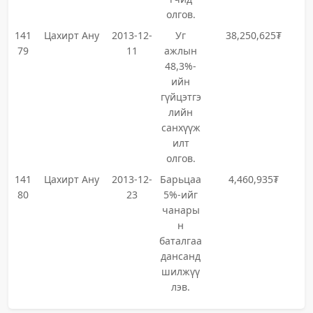
олгов.
141
Цахирт Ану
2013-12-
Уг
38,250,625₮
79
11
ажлын
48,3%-
ийн
гүйцэтгэ
лийн
санхүүж
илт
олгов.
141
Цахирт Ану
2013-12-
Барьцаа
4,460,935₮
80
23
5%-ийг
чанары
н
баталгаа
дансанд
шилжүү
лэв.