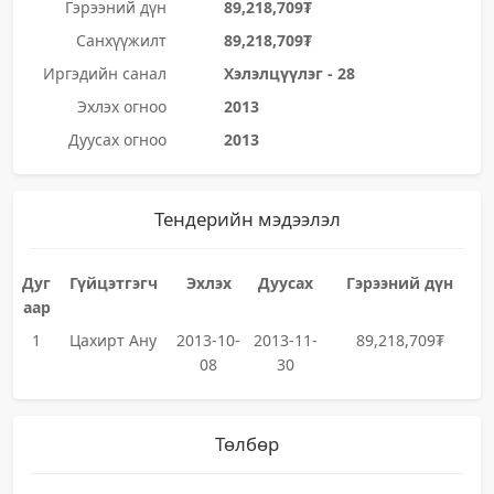
Гэрээний дүн
89,218,709₮
Санхүүжилт
89,218,709₮
Иргэдийн санал
Хэлэлцүүлэг - 28
Эхлэх огноо
2013
Дуусах огноо
2013
Тендерийн мэдээлэл
Дуг
Гүйцэтгэгч
Эхлэх
Дуусах
Гэрээний дүн
аар
1
Цахирт Ану
2013-10-
2013-11-
89,218,709₮
08
30
Төлбөр