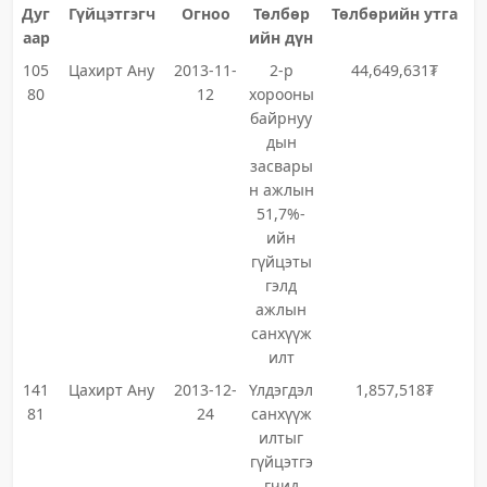
Дуг
Гүйцэтгэгч
Огноо
Төлбөр
Төлбөрийн утга
аар
ийн дүн
105
Цахирт Ану
2013-11-
2-р
44,649,631₮
80
12
хорооны
байрнуу
дын
засвары
н ажлын
51,7%-
ийн
гүйцэты
гэлд
ажлын
санхүүж
илт
141
Цахирт Ану
2013-12-
Үлдэгдэл
1,857,518₮
81
24
санхүүж
илтыг
гүйцэтгэ
гчид