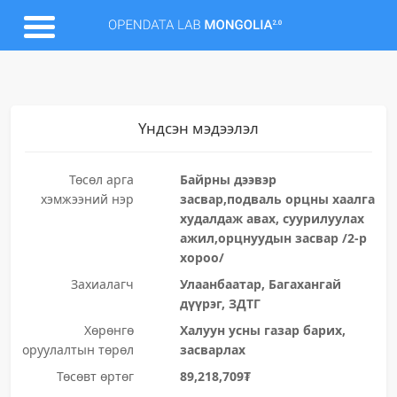
Үндсэн мэдээлэл
Төсөл арга
Байрны дээвэр
хэмжээний нэр
засвар,подваль орцны хаалга
худалдаж авах, суурилуулах
ажил,орцнуудын засвар /2-р
хороо/
Захиалагч
Улаанбаатар, Багахангай
дүүрэг, ЗДТГ
Хөрөнгө
Халуун усны газар барих,
оруулалтын төрөл
засварлах
Төсөвт өртөг
89,218,709₮