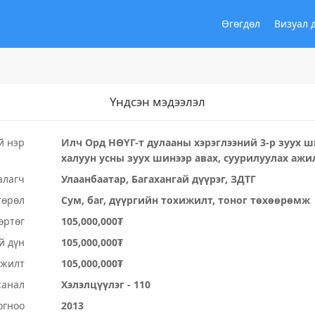
Өгөгдөл
Визуал 
Үндсэн мэдээлэл
й нэр
Илч Орд НӨҮГ-т дулааны хэрэглээний 3-р зуух ш
халуун усны зуух шинээр авах, суурилуулах ажи
алагч
Улаанбаатар, Багахангай дүүрэг, ЗДТГ
төрөл
Сум, баг, дүүргийн тохижилт, тоног төхөөрөмж
өртөг
105,000,000₮
й дүн
105,000,000₮
үжилт
105,000,000₮
санал
Хэлэлцүүлэг - 110
огноо
2013