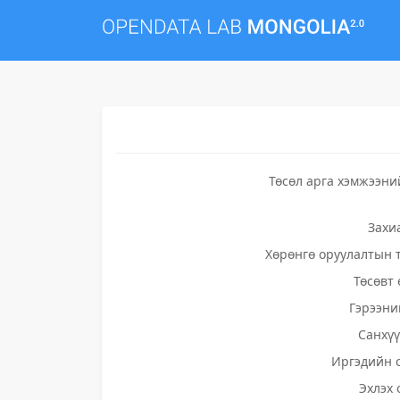
Төсөл арга хэмжээни
Захи
Хөрөнгө оруулалтын 
Төсөвт 
Гэрээни
Санхү
Иргэдийн 
Эхлэх 