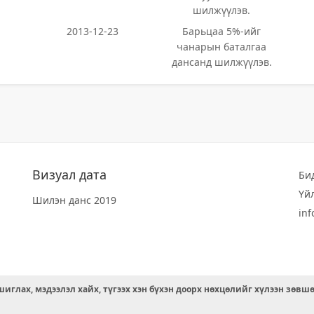
шилжүүлэв.
2013-12-23
Барьцаа 5%-ийг
чанарын баталгаа
дансанд шилжүүлэв.
Визуал дата
Би
Үй
Шилэн данс 2019
in
иглах, мэдээлэл хайх, түгээх хэн бүхэн доорх нөхцөлийг хүлээн зөвш