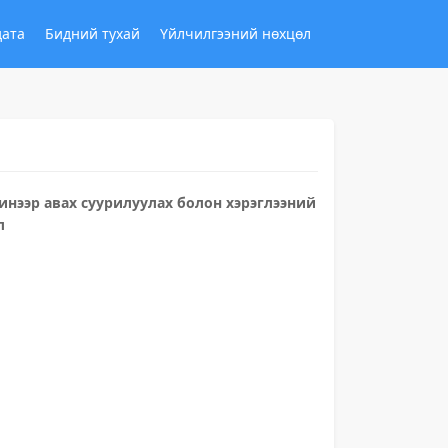
дата
Бидний тухай
Үйлчилгээний нөхцөл
инээр авах суурилуулах болон хэрэглээний
л