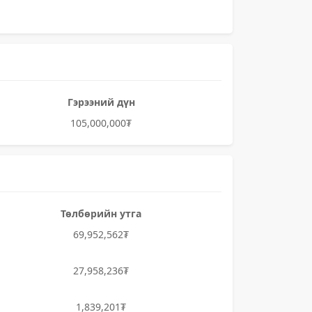
Гэрээний дүн
105,000,000₮
Төлбөрийн утга
69,952,562₮
27,958,236₮
1,839,201₮