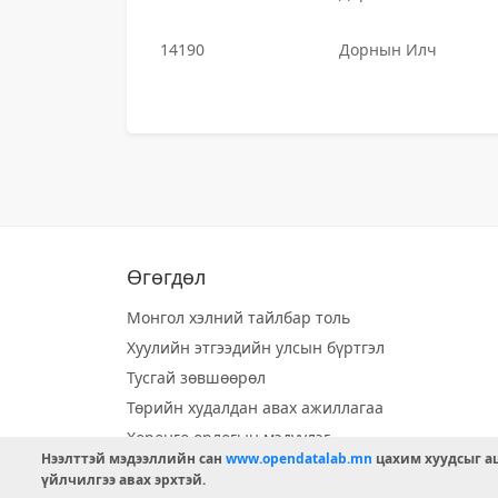
14190
Дорнын Илч
Өгөгдөл
Монгол хэлний тайлбар толь
Хуулийн этгээдийн улсын бүртгэл
Тусгай зөвшөөрөл
Төрийн худалдан авах ажиллагаа
Хөрөнгө орлогын мэдүүлэг
Нээлттэй мэдээллийн сан
www.opendatalab.mn
цахим хуудсыг аш
Орон нутгийн хөгжлийн сан
үйлчилгээ авах эрхтэй.
Шилэн данс