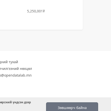
5,250,001₮
дний тухай
лчилгээний нөхцөл
fo@opendatalab.mn
өөрсний үндсэн дээр
Зөвшөөрч байна