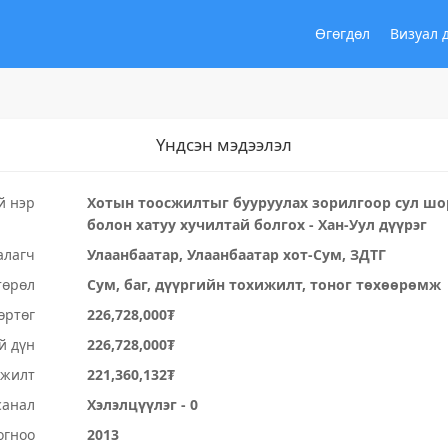
Өгөгдөл
Визуал 
Үндсэн мэдээлэл
й нэр
Хотын тоосжилтыг бууруулах зорилгоор сул шо
болон хатуу хучилтай болгох - Хан-Уул дүүрэг
алагч
Улаанбаатар, Улаанбаатар хот-Сум, ЗДТГ
төрөл
Сум, баг, дүүргийн тохижилт, тоног төхөөрөмж
өртөг
226,728,000₮
й дүн
226,728,000₮
үжилт
221,360,132₮
санал
Хэлэлцүүлэг - 0
огноо
2013