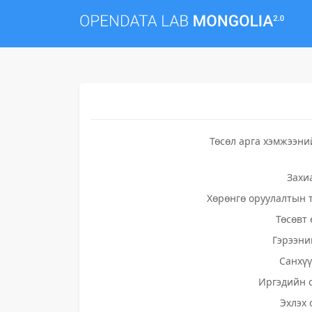
Төсөл арга хэмжээни
Захи
Хөрөнгө оруулалтын 
Төсөвт 
Гэрээни
Санхү
Иргэдийн 
Эхлэх 