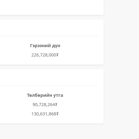
Гэрээний дүн
226,728,000₮
Төлбөрийн утга
90,728,264₮
130,631,868₮