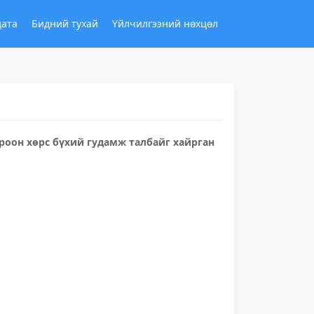
дата
Бидний тухай
Үйлчилгээний нөхцөл
роон хөрс бүхий гудамж талбайг хайрган