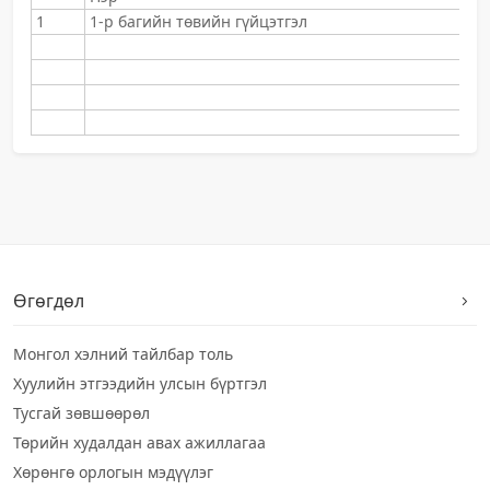
1
1-р багийн төвийн гүйцэтгэл
Өгөгдөл
Монгол хэлний тайлбар толь
Хуулийн этгээдийн улсын бүртгэл
Тусгай зөвшөөрөл
Төрийн худалдан авах ажиллагаа
Хөрөнгө орлогын мэдүүлэг