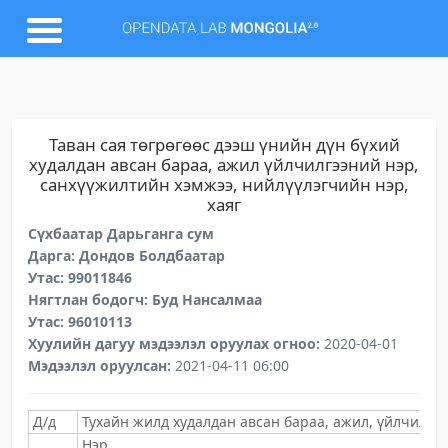
Таван сая төгрөгөөс дээш үнийн дүн бүхий
худалдан авсан бараа, ажил үйлчилгээний нэр,
санхүүжилтийн хэмжээ, нийлүүлэгчийн нэр,
хаяг
Сүхбаатар Дарьганга сум
Дарга: Дондов Болдбаатар
Утас: 99011846
Нягтлан бодогч: Буд Нансалмаа
Утас: 96010113
Хуулийн дагуу мэдээлэл оруулах огноо:
2020-04-01
Мэдээлэл оруулсан:
2021-04-11 06:00
Д/д
Тухайн жилд худалдан авсан бараа, ажил, үйлчилгэ
Нэр