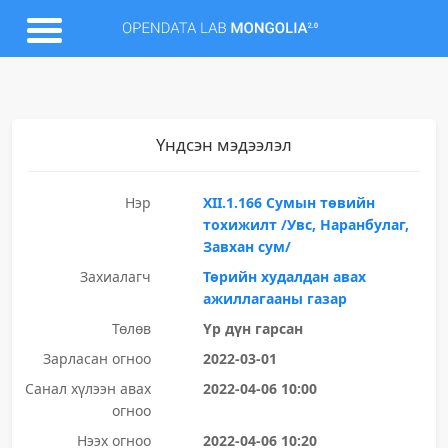
Үндсэн мэдээлэл
Нэр
XII.1.166 Сумын төвийн
тохижилт /Увс, Наранбулаг,
Завхан сум/
Захиалагч
Төрийн худалдан авах
ажиллагааны газар
Төлөв
Үр дүн гарсан
Зарласан огноо
2022-03-01
Санал хүлээн авах
2022-04-06 10:00
огноо
Нээх огноо
2022-04-06 10:20