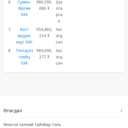
6
Суман-
986,590,
Ша
Өргөө
686 ₮
лга
ХХК
рса
н
7
Бэст
954,865,
Хас
вүүдэн
224 ₮
агд
хаус ХХК
сан
8
Тэнгэрлэ
989,098,
Хас
гхийц
277 ₮
агд
ХХК
сан
Өгөгдөл
Монгол хэлний тайлбар толь