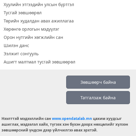
Хуулийн этгээдийн улсын бүртгэл
Тусгай зөвшөөрөл
Төрийн худалдан авах ажиллагаа
Хөрөнгө орлогын мэдүүлэг
Орон нутгийн хөгжлийн сан
Шилэн данс
Ээлжит сонгууль
Ашигт малтмал тусгай зөвшөөрөл
Визуал дата
Зөвшөөрч байна
Шилэн данс 2019
Татгалзаж байна
Бидний тухай
Үйлчилгээний нөхцөл
info@opendatalab.mn
Нээлттэй мэдээллийн сан
www.opendatalab.mn
цахим хуудсыг
ашиглах, мэдээлэл хайх, түгээх хэн бүхэн доорх нөхцөлийг хүлээн
© 2026 OPENDATA LAB MONGOLIA.
зөвшөөрсний үндсэн дээр үйлчилгээ авах эрхтэй.