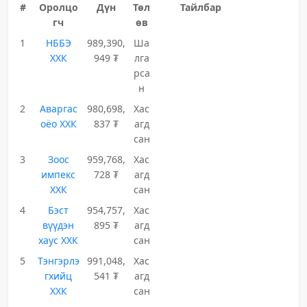
#
Оролцо
Дүн
Төл
Тайлбар
гч
өв
1
НББЭ
989,390,
Ша
ХХК
949 ₮
лга
рса
н
2
Аваргас
980,698,
Хас
оёо ХХК
837 ₮
агд
сан
3
Зоос
959,768,
Хас
импекс
728 ₮
агд
ХХК
сан
4
Бэст
954,757,
Хас
вүүдэн
895 ₮
агд
хаус ХХК
сан
5
Тэнгэрлэ
991,048,
Хас
гхийц
541 ₮
агд
ХХК
сан