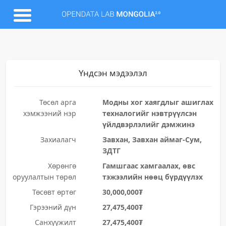
Үндсэн мэдээлэл
Төсөл арга
Модны хог хаягдлыг ашиглах
хэмжээний нэр
техналогийг нэвтрүүлсэн
үйлдвэрлэлийг дэмжинэ
Захиалагч
Завхан, Завхан аймаг-Сум,
ЗДТГ
Хөрөнгө
Гамшгаас хамгаалах, өвс
оруулалтын төрөл
тэжээлийн нөөц бүрдүүлэх
Төсөвт өртөг
30,000,000₮
Гэрээний дүн
27,475,400₮
Санхүүжилт
27,475,400₮