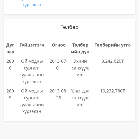
хүрээлэн
Төлбөр
Дуг
Гүйцэтгэгч
Огноо
Төлбөр
Төлбөрийн утга
аар
ийн дүн
280
Ой модны
2013-07-
Эхний
8,242,620₮
8
сургалт
01
санхүүж
судалгааны
илт
хүрээлэн
280
Ой модны
2013-08-
Үлдэгдэл
19,232,780₮
9
сургалт
28
санхүүж
судалгааны
илт
хүрээлэн