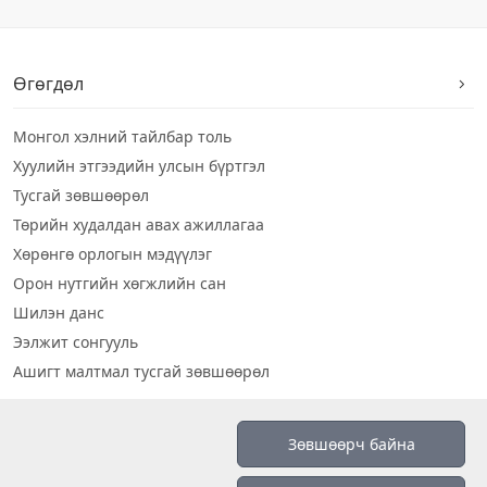
Өгөгдөл
Монгол хэлний тайлбар толь
Хуулийн этгээдийн улсын бүртгэл
Тусгай зөвшөөрөл
Төрийн худалдан авах ажиллагаа
Хөрөнгө орлогын мэдүүлэг
Орон нутгийн хөгжлийн сан
Шилэн данс
Ээлжит сонгууль
Ашигт малтмал тусгай зөвшөөрөл
Визуал дата
Зөвшөөрч байна
Шилэн данс 2019