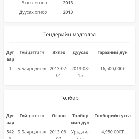
Эхлэх огноо
2013
Дуусах огноо
2013
Тендерийн мэдээлэл
Дуг
Гүйцэтгэгч
Эхлэх
Дуусах
Гэрээний дүн
аар
1
Б.Баярцэнгэл
2013-07-
2013-08-
16,500,000₮
01
15
Төлбөр
Дуг
Гүйцэтгэгч
Огноо
Төлбөр
Төлбөрийн утга
аар
ийн дүн
542
Б.Баярцэнгэл
2013-08-
Урьдчил
4,950,000₮
5
07
гаа