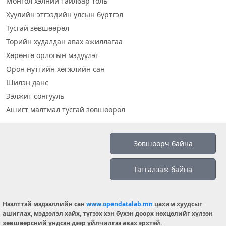
Монгол хэлний тайлбар толь
Хуулийн этгээдийн улсын бүртгэл
Тусгай зөвшөөрөл
Төрийн худалдан авах ажиллагаа
Хөрөнгө орлогын мэдүүлэг
Орон нутгийн хөгжлийн сан
Шилэн данс
Ээлжит сонгууль
Ашигт малтмал тусгай зөвшөөрөл
Визуал дата
Зөвшөөрч байна
Шилэн данс 2019
Татгалзаж байна
Бидний тухай
Үйлчилгээний нөхцөл
info@opendatalab.mn
Нээлттэй мэдээллийн сан
www.opendatalab.mn
цахим хуудсыг
ашиглах, мэдээлэл хайх, түгээх хэн бүхэн доорх нөхцөлийг хүлээн
© 2026 OPENDATA LAB MONGOLIA.
зөвшөөрсний үндсэн дээр үйлчилгээ авах эрхтэй.