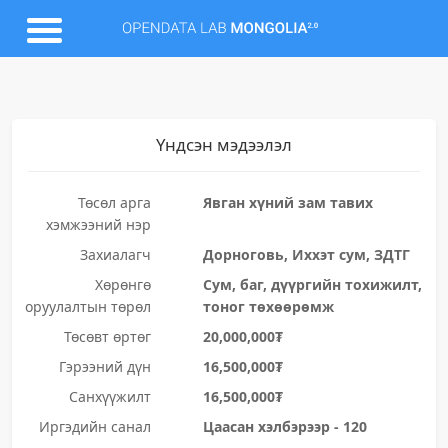
Үндсэн мэдээлэл
Төсөл арга
Явган хүний зам тавих
хэмжээний нэр
Захиалагч
Дорноговь, Иххэт сум, ЗДТГ
Хөрөнгө
Сум, баг, дүүргийн тохижилт,
оруулалтын төрөл
тоног төхөөрөмж
Төсөвт өртөг
20,000,000₮
Гэрээний дүн
16,500,000₮
Санхүүжилт
16,500,000₮
Иргэдийн санал
Цаасан хэлбэрээр - 120