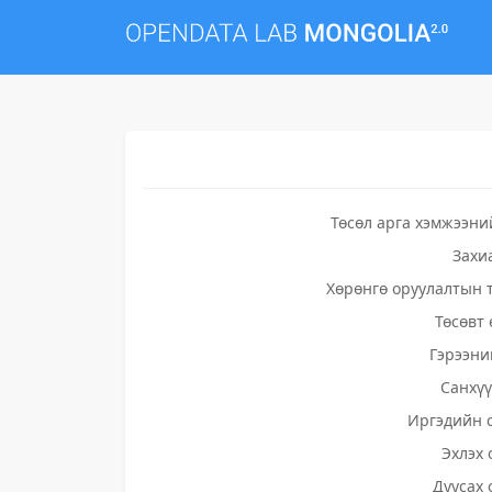
Төсөл арга хэмжээни
Захи
Хөрөнгө оруулалтын 
Төсөвт 
Гэрээни
Санхү
Иргэдийн 
Эхлэх 
Дуусах 