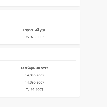
Гэрээний дүн
35,975,500₮
Төлбөрийн утга
14,390,200₮
14,390,200₮
7,195,100₮