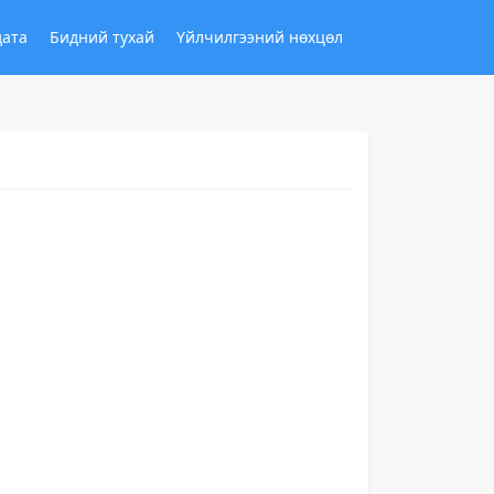
дата
Бидний тухай
Үйлчилгээний нөхцөл