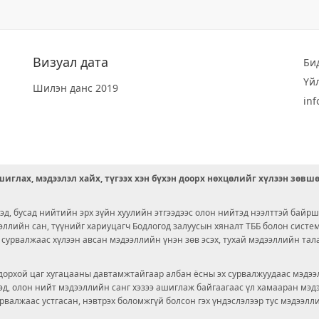
Визуал дата
Би
Үй
Шилэн данс 2019
in
иглах, мэдээлэл хайх, түгээх хэн бүхэн доорх нөхцөлийг хүлээн зөвш
д, бусад нийтийн эрх зүйн хуулийн этгээдээс олон нийтэд нээлттэй байрш
ээллийн сан, түүнийг хариуцагч Бодлогод залуусын хяналт ТББ болон сист
х сурвалжаас хүлээн авсан мэдээллийн үнэн зөв эсэх, тухай мэдээллийн тал
орхой цаг хугацааны давтамжтайгаар албан ёсны эх сурвалжуудаас мэдээл
© 2026 OPENDATA LAB MONGOLIA.
ргэд, олон нийт мэдээллийн санг хэзээ ашиглаж байгаагаас үл хамааран мэ
урвалжаас устгасан, нэвтрэх боломжгүй болсон гэх үндэслэлээр тус мэдээлл