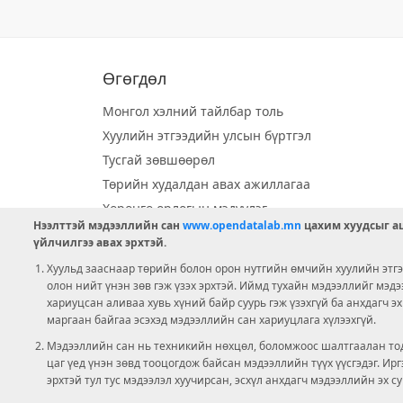
Өгөгдөл
Монгол хэлний тайлбар толь
Хуулийн этгээдийн улсын бүртгэл
Тусгай зөвшөөрөл
Төрийн худалдан авах ажиллагаа
Хөрөнгө орлогын мэдүүлэг
Нээлттэй мэдээллийн сан
www.opendatalab.mn
цахим хуудсыг аш
Орон нутгийн хөгжлийн сан
үйлчилгээ авах эрхтэй.
Шилэн данс
Хуульд зааснаар төрийн болон орон нутгийн өмчийн хуулийн этгээ
Ээлжит сонгууль
олон нийт үнэн зөв гэж үзэх эрхтэй. Иймд тухайн мэдээллийг мэд
хариуцсан аливаа хувь хүний байр суурь гэж үзэхгүй ба анхдагч э
Ашигт малтмал тусгай зөвшөөрөл
маргаан байгаа эсэхэд мэдээллийн сан хариуцлага хүлээхгүй.
Мэдээллийн сан нь техникийн нөхцөл, боломжоос шалтгаалан тод
цаг үед үнэн зөвд тооцогдож байсан мэдээллийн түүх үүсгэдэг. И
эрхтэй тул тус мэдээлэл хуучирсан, эсхүл анхдагч мэдээллийн эх с
болно.