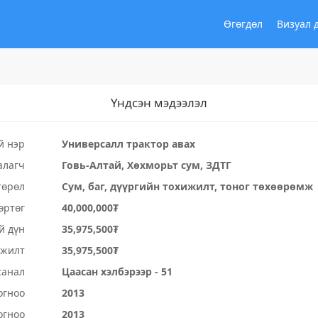
Өгөгдөл
Визуал 
Үндсэн мэдээлэл
й нэр
Универсалл трактор авах
алагч
Говь-Алтай, Хөхморьт сум, ЗДТГ
төрөл
Сум, баг, дүүргийн тохижилт, тоног төхөөрөмж
өртөг
40,000,000₮
й дүн
35,975,500₮
үжилт
35,975,500₮
санал
Цаасан хэлбэрээр - 51
огноо
2013
огноо
2013