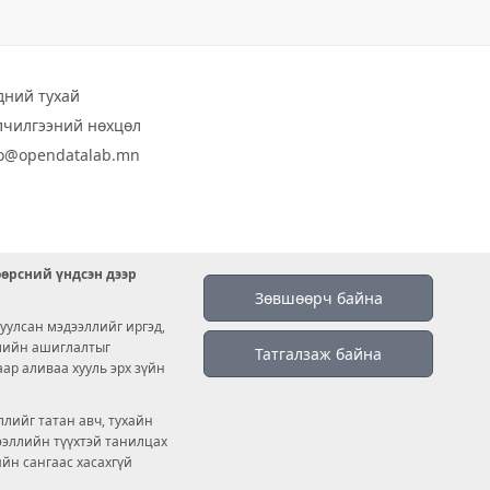
дний тухай
лчилгээний нөхцөл
fo@opendatalab.mn
өөрсний үндсэн дээр
Зөвшөөрч байна
уулсан мэдээллийг иргэд,
емийн ашиглалтыг
Татгалзаж байна
аар аливаа хууль эрх зүйн
лийг татан авч, тухайн
дээллийн түүхтэй танилцах
ийн сангаас хасахгүй