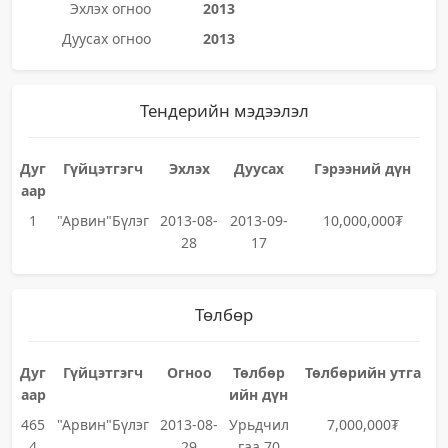
Эхлэх огноо
2013
Дуусах огноо
2013
Тендерийн мэдээлэл
Дуг
Гүйцэтгэгч
Эхлэх
Дуусах
Гэрээний дүн
аар
1
"Арвин"Бүлэг
2013-08-
2013-09-
10,000,000₮
28
17
Төлбөр
Дуг
Гүйцэтгэгч
Огноо
Төлбөр
Төлбөрийн утга
аар
ийн дүн
465
"Арвин"Бүлэг
2013-08-
Урьдчил
7,000,000₮
4
29
гаа 70