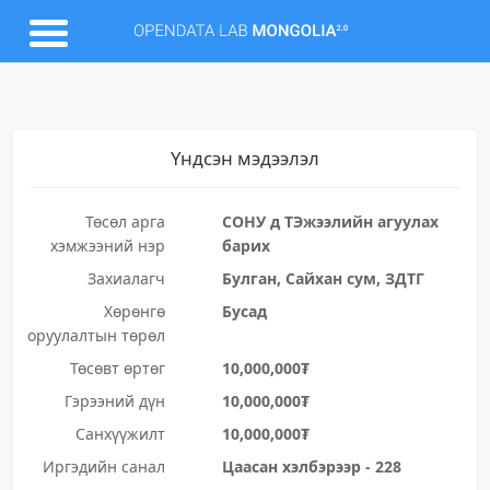
Үндсэн мэдээлэл
Төсөл арга
СОНУ д ТЭжээлийн агуулах
хэмжээний нэр
барих
Захиалагч
Булган, Сайхан сум, ЗДТГ
Хөрөнгө
Бусад
оруулалтын төрөл
Төсөвт өртөг
10,000,000₮
Гэрээний дүн
10,000,000₮
Санхүүжилт
10,000,000₮
Иргэдийн санал
Цаасан хэлбэрээр - 228