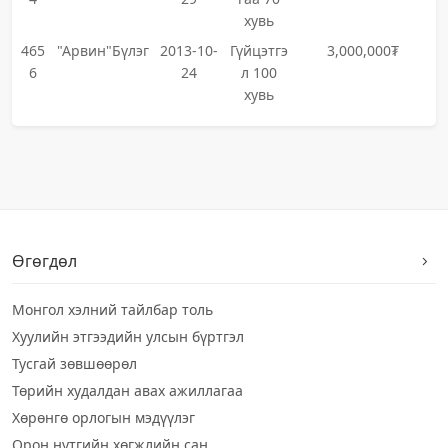
хувь
465
"Арвин"Бүлэг
2013-10-
Гүйцэтгэ
3,000,000₮
6
24
л 100
хувь
Өгөгдөл
Монгол хэлний тайлбар толь
Хуулийн этгээдийн улсын бүртгэл
Тусгай зөвшөөрөл
Төрийн худалдан авах ажиллагаа
Хөрөнгө орлогын мэдүүлэг
Орон нутгийн хөгжлийн сан