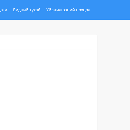
дата
Бидний тухай
Үйлчилгээний нөхцөл