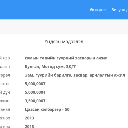
Өгөгдөл
Визуал 
Үндсэн мэдээлэл
й нэр
сумын төвийн гүүрний засварын ажил
алагч
Булган, Могод сум, ЗДТГ
төрөл
Зам, гүүрийн барилга, засвар, арчлалтын ажил
өртөг
5,000,000₮
й дүн
5,000,000₮
үжилт
3,500,000₮
санал
Цаасан хэлбэрээр - 50
огноо
2013
огноо
2013