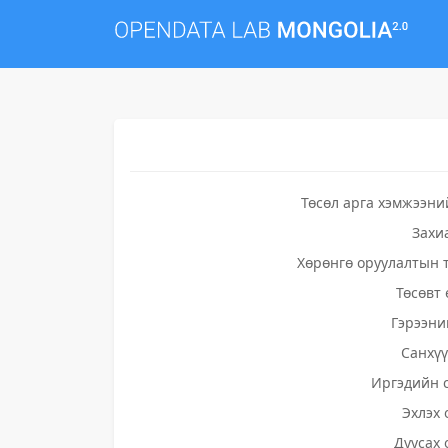
Төсөл арга хэмжээни
Захи
Хөрөнгө оруулалтын 
Төсөвт 
Гэрээни
Санхү
Иргэдийн 
Эхлэх 
Дуусах 