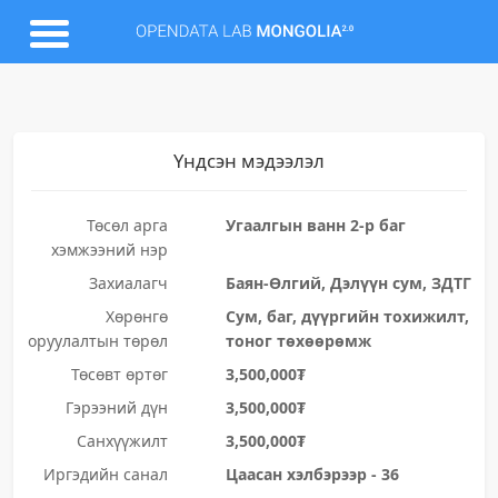
Үндсэн мэдээлэл
Төсөл арга
Угаалгын ванн 2-р баг
хэмжээний нэр
Захиалагч
Баян-Өлгий, Дэлүүн сум, ЗДТГ
Хөрөнгө
Сум, баг, дүүргийн тохижилт,
оруулалтын төрөл
тоног төхөөрөмж
Төсөвт өртөг
3,500,000₮
Гэрээний дүн
3,500,000₮
Санхүүжилт
3,500,000₮
Иргэдийн санал
Цаасан хэлбэрээр - 36