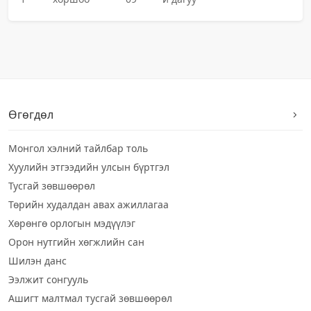
Өгөгдөл
Монгол хэлний тайлбар толь
Хуулийн этгээдийн улсын бүртгэл
Тусгай зөвшөөрөл
Төрийн худалдан авах ажиллагаа
Хөрөнгө орлогын мэдүүлэг
Орон нутгийн хөгжлийн сан
Шилэн данс
Ээлжит сонгууль
Ашигт малтмал тусгай зөвшөөрөл