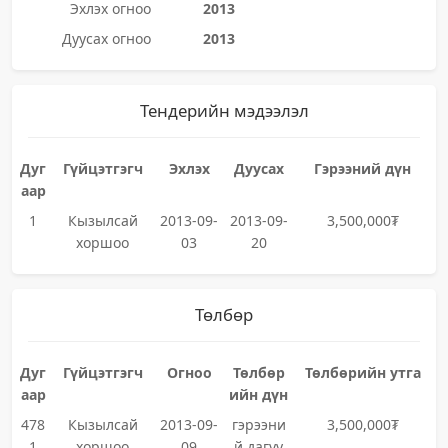
Эхлэх огноо
2013
Дуусах огноо
2013
Тендерийн мэдээлэл
Дуг
Гүйцэтгэгч
Эхлэх
Дуусах
Гэрээний дүн
аар
1
Кызылсай
2013-09-
2013-09-
3,500,000₮
хоршоо
03
20
Төлбөр
Дуг
Гүйцэтгэгч
Огноо
Төлбөр
Төлбөрийн утга
аар
ийн дүн
478
Кызылсай
2013-09-
гэрээни
3,500,000₮
1
хоршоо
09
й дагуу