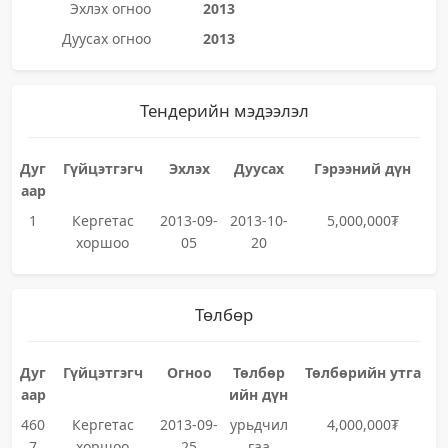
Эхлэх огноо
2013
Дуусах огноо
2013
Тендерийн мэдээлэл
Дуг
Гүйцэтгэгч
Эхлэх
Дуусах
Гэрээний дүн
аар
1
Кергетас
2013-09-
2013-10-
5,000,000₮
хоршоо
05
20
Төлбөр
Дуг
Гүйцэтгэгч
Огноо
Төлбөр
Төлбөрийн утга
аар
ийн дүн
460
Кергетас
2013-09-
урьдчил
4,000,000₮
7
хоршоо
25
гаа