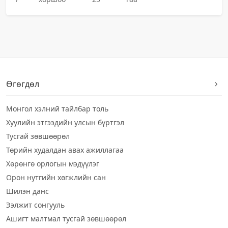
Өгөгдөл
Монгол хэлний тайлбар толь
Хуулийн этгээдийн улсын бүртгэл
Тусгай зөвшөөрөл
Төрийн худалдан авах ажиллагаа
Хөрөнгө орлогын мэдүүлэг
Орон нутгийн хөгжлийн сан
Шилэн данс
Ээлжит сонгууль
Ашигт малтмал тусгай зөвшөөрөл