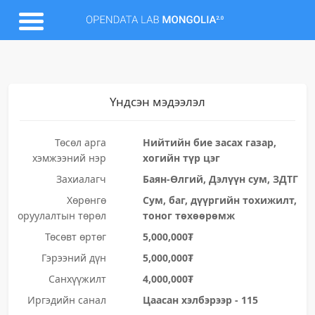
Үндсэн мэдээлэл
Төсөл арга
Нийтийн бие засах газар,
хэмжээний нэр
хогийн түр цэг
Захиалагч
Баян-Өлгий, Дэлүүн сум, ЗДТГ
Хөрөнгө
Сум, баг, дүүргийн тохижилт,
оруулалтын төрөл
тоног төхөөрөмж
Төсөвт өртөг
5,000,000₮
Гэрээний дүн
5,000,000₮
Санхүүжилт
4,000,000₮
Иргэдийн санал
Цаасан хэлбэрээр - 115