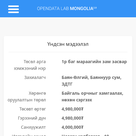
Үндсэн мэдээлэл
Төсөл арга
1р баг мараагийн зам засвар
хэмжээний нэр
Захиалагч
Баян-Өлгий, Баяннуур сум,
ЗДТГ
Хөрөнгө
Байгаль орчныг хамгаалах,
оруулалтын төрөл
нөхөн сэргээх
Төсөвт өртөг
4,980,000₮
Гэрээний дүн
4,980,000₮
Санхүүжилт
4,000,000₮