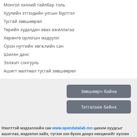
Монгол хэлний тайлбар толь
Хуулийн этгээдийн улсын бүртгэл
Тусгай зөвшөөрөл
Төрийн худалдан авах ажиллагаа
Хөрөнгө орлогын мэдүүлэг
Орон нутгийн хөгжлийн сан
Шилэн данс
Ээлжит сонгууль
Ашигт малтмал тусгай зөвшөөрөл
Визуал дата
Зөвшөөрч байна
Шилэн данс 2019
Татгалзаж байна
Бидний тухай
Үйлчилгээний нөхцөл
info@opendatalab.mn
Нээлттэй мэдээллийн сан
www.opendatalab.mn
цахим хуудсыг
ашиглах, мэдээлэл хайх, түгээх хэн бүхэн доорх нөхцөлийг хүлээн