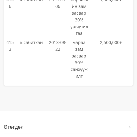
6
06
йн зам
засвар
30%
урьдчил
гаа
415
к.сабитхан
2013-08-
мараа
2,500,000₮
3
22
зам
засвар
50%
санхүүж
илт
Өгөгдөл