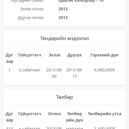
Иргэдийн санал
Цаасан хэлбэрээр - 19
Эхлэх огноо
2013
Дуусах огноо
2013
Тендерийн мэдээлэл
Дуг
Гүйцэтгэгч
Эхлэх
Дуусах
Гэрээний дүн
аар
1
к.сабитхан
2013-08-
2013-08-
4,980,000₮
06
15
Төлбөр
Дуг
Гүйцэтгэгч
Огноо
Төлбөр
Төлбөрийн утга
аар
ийн дүн
414
к.сабитхан
2013-08-
марааги
1,500,000₮