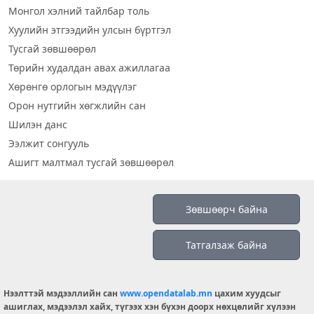
Монгол хэлний тайлбар толь
Хуулийн этгээдийн улсын бүртгэл
Тусгай зөвшөөрөл
Төрийн худалдан авах ажиллагаа
Хөрөнгө орлогын мэдүүлэг
Орон нутгийн хөгжлийн сан
Шилэн данс
Ээлжит сонгууль
Ашигт малтмал тусгай зөвшөөрөл
Визуал дата
Зөвшөөрч байна
Шилэн данс 2019
Татгалзаж байна
Бидний тухай
Үйлчилгээний нөхцөл
info@opendatalab.mn
Нээлттэй мэдээллийн сан
www.opendatalab.mn
цахим хуудсыг
ашиглах, мэдээлэл хайх, түгээх хэн бүхэн доорх нөхцөлийг хүлээн