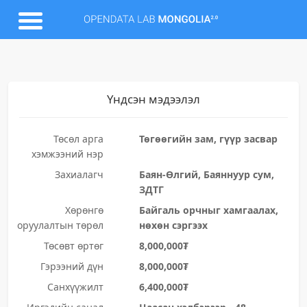
Үндсэн мэдээлэл
Төсөл арга
Төгөөгийн зам, гүүр засвар
хэмжээний нэр
Захиалагч
Баян-Өлгий, Баяннуур сум,
ЗДТГ
Хөрөнгө
Байгаль орчныг хамгаалах,
оруулалтын төрөл
нөхөн сэргээх
Төсөвт өртөг
8,000,000₮
Гэрээний дүн
8,000,000₮
Санхүүжилт
6,400,000₮