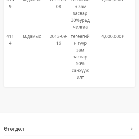
9
08
н зам
засвар
30%урьд
чилгаа
411
м.дамыс
2013-09-
төгөөгий
4,000,000₮
4
16
н гүүр
зам
засвар
50%
санхүүж
илт
Өгөгдөл