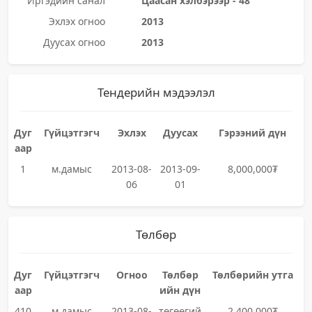
Иргэдийн санал
Цаасан хэлбэрээр - 48
Эхлэх огноо
2013
Дуусах огноо
2013
Тендерийн мэдээлэл
Дуг
Гүйцэтгэгч
Эхлэх
Дуусах
Гэрээний дүн
аар
1
м.дамыс
2013-08-
2013-09-
8,000,000₮
06
01
Төлбөр
Дуг
Гүйцэтгэгч
Огноо
Төлбөр
Төлбөрийн утга
аар
ийн дүн
410
м.дамыс
2013-08-
төгөөгий
2,400,000₮