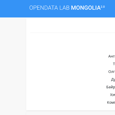
Анг
Олг
Д
Бай
Хэ
Ком