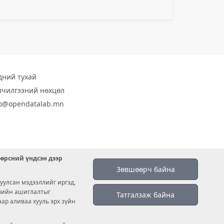
дний тухай
лчилгээний нөхцөл
fo@opendatalab.mn
өөрсний үндсэн дээр
Зөвшөөрч байна
уулсан мэдээллийг иргэд,
емийн ашиглалтыг
Татгалзаж байна
аар аливаа хууль эрх зүйн