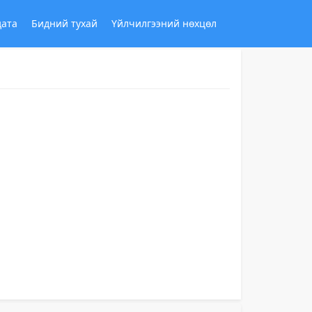
дата
Бидний тухай
Үйлчилгээний нөхцөл