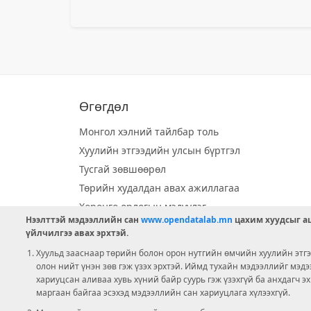
Өгөгдөл
Монгол хэлний тайлбар толь
Хуулийн этгээдийн улсын бүртгэл
Тусгай зөвшөөрөл
Төрийн худалдан авах ажиллагаа
Хөрөнгө орлогын мэдүүлэг
Нээлттэй мэдээллийн сан
www.opendatalab.mn
цахим хуудсыг аш
Орон нутгийн хөгжлийн сан
үйлчилгээ авах эрхтэй.
Шилэн данс
Хуульд зааснаар төрийн болон орон нутгийн өмчийн хуулийн этгээ
Ээлжит сонгууль
олон нийт үнэн зөв гэж үзэх эрхтэй. Иймд тухайн мэдээллийг мэд
хариуцсан аливаа хувь хүний байр суурь гэж үзэхгүй ба анхдагч э
Ашигт малтмал тусгай зөвшөөрөл
маргаан байгаа эсэхэд мэдээллийн сан хариуцлага хүлээхгүй.