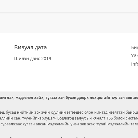
Визуал дата
Би
Үй
Шилэн данс 2019
in
иглах, мэдээлэл хайх, түгээх хэн бүхэн доорх нөхцөлийг хүлээн зөвш
д, бусад нийтийн эрх зүйн хуулийн этгээдээс олон нийтэд нээлттэй байрш
ээллийн сан, түүнийг хариуцагч Бодлогод залуусын хяналт ТББ болон сист
х сурвалжаас хүлээн авсан мэдээллийн үнэн зөв эсэх, тухай мэдээллийн тал