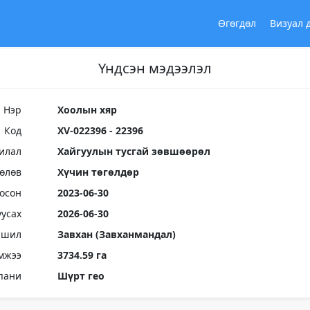
Өгөгдөл
Визуал 
Үндсэн мэдээлэл
Нэр
Хоолын хяр
Код
XV-022396 - 22396
илал
Хайгуулын тусгай зөвшөөрөл
Төлөв
Хүчин төгөлдөр
осон
2023-06-30
уусах
2026-06-30
ршил
Завхан (Завханмандал)
мжээ
3734.59 га
пани
Шүрт гео