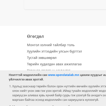
Өгөгдөл
Монгол хэлний тайлбар толь
Хуулийн этгээдийн улсын бүртгэл
Тусгай зөвшөөрөл
Төрийн худалдан авах ажиллагаа
Хөрөнгө орлогын мэдүүлэг
Нээлттэй мэдээллийн сан
www.opendatalab.mn
цахим хуудсыг аш
Орон нутгийн хөгжлийн сан
үйлчилгээ авах эрхтэй.
Шилэн данс
Хуульд зааснаар төрийн болон орон нутгийн өмчийн хуулийн этгээ
Ээлжит сонгууль
олон нийт үнэн зөв гэж үзэх эрхтэй. Иймд тухайн мэдээллийг мэд
хариуцсан аливаа хувь хүний байр суурь гэж үзэхгүй ба анхдагч э
Ашигт малтмал тусгай зөвшөөрөл
маргаан байгаа эсэхэд мэдээллийн сан хариуцлага хүлээхгүй.