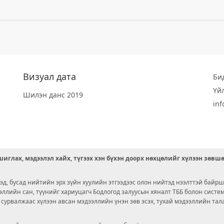
Визуал дата
Би
Үй
Шилэн данс 2019
in
иглах, мэдээлэл хайх, түгээх хэн бүхэн доорх нөхцөлийг хүлээн зөвш
д, бусад нийтийн эрх зүйн хуулийн этгээдээс олон нийтэд нээлттэй байрш
ээллийн сан, түүнийг хариуцагч Бодлогод залуусын хяналт ТББ болон сист
х сурвалжаас хүлээн авсан мэдээллийн үнэн зөв эсэх, тухай мэдээллийн тал