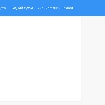
дата
Бидний тухай
Үйлчилгээний нөхцөл