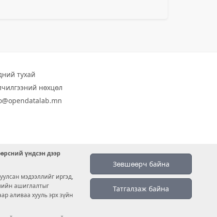
дний тухай
лчилгээний нөхцөл
fo@opendatalab.mn
өөрсний үндсэн дээр
Зөвшөөрч байна
уулсан мэдээллийг иргэд,
емийн ашиглалтыг
Татгалзаж байна
аар аливаа хууль эрх зүйн