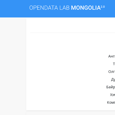
Анг
Олг
Д
Бай
Хэ
Ком