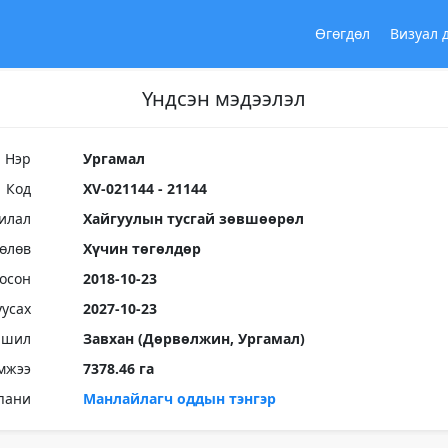
Өгөгдөл
Визуал 
Үндсэн мэдээлэл
Нэр
Ургамал
Код
XV-021144 - 21144
илал
Хайгуулын тусгай зөвшөөрөл
Төлөв
Хүчин төгөлдөр
осон
2018-10-23
уусах
2027-10-23
ршил
Завхан (Дөрвөлжин, Ургамал)
мжээ
7378.46 га
пани
Манлайлагч оддын тэнгэр