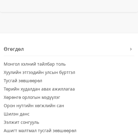
Өгөгдөл
Монгол хэлний тайлбар толь
Хуулийн этгээдийн улсын бүртгэл
Тусгай зөвшөөрөл
Төрийн худалдан авах ажиллагаа
Хөрөнгө орлогын мэдүүлэг
Орон нутгийн хөгжлийн сан
Шилэн данс
Ээлжит сонгууль
Ашигт малтмал тусгай зөвшөөрөл