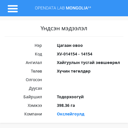
Үндсэн мэдээлэл
Нэр
Цагаан овоо
Код
XV-014154 - 14154
Ангилал
Хайгуулын тусгай зөвшөөрөл
Төлөв
Хүчин төгөлдөр
Олгосон
Дуусах
Байршил
Тодорхоогүй
Хэмжээ
398.36 га
Компани
Окслейгоулд