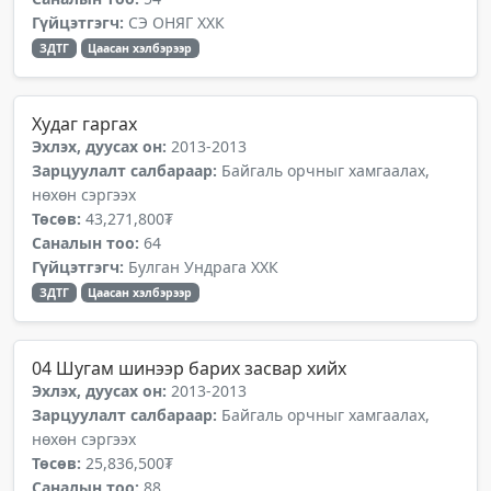
Гүйцэтгэгч:
СЭ ОНЯГ ХХК
ЗДТГ
Цаасан хэлбэрээр
Худаг гаргах
Эхлэх, дуусах он:
2013-2013
Зарцуулалт салбараар:
Байгаль орчныг хамгаалах,
нөхөн сэргээх
Төсөв:
43,271,800₮
Саналын тоо:
64
Гүйцэтгэгч:
Булган Ундрага ХХК
ЗДТГ
Цаасан хэлбэрээр
04 Шугам шинээр барих засвар хийх
Эхлэх, дуусах он:
2013-2013
Зарцуулалт салбараар:
Байгаль орчныг хамгаалах,
нөхөн сэргээх
Төсөв:
25,836,500₮
Саналын тоо:
88