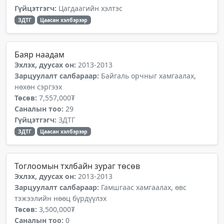
Гүйцэтгэгч:
Цагдаагийн хэлтэс
ЗДТГ
Цаасан хэлбэрээр
Баяр наадам
Эхлэх, дуусах он:
2013-2013
Зарцуулалт салбараар:
Байгаль орчныг хамгаалах,
нөхөн сэргээх
Төсөв:
7,557,000₮
Саналын тоо:
29
Гүйцэтгэгч:
ЗДТГ
ЗДТГ
Цаасан хэлбэрээр
Тоглоомын тхлбайн зураг төсөв
Эхлэх, дуусах он:
2013-2013
Зарцуулалт салбараар:
Гамшгаас хамгаалах, өвс
тэжээлийн нөөц бүрдүүлэх
Төсөв:
3,500,000₮
Саналын тоо:
0