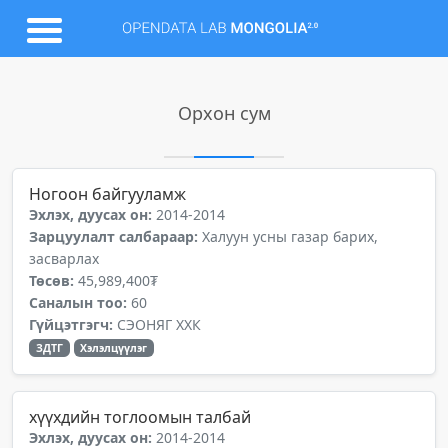
Орхон сум
Ногоон байгууламж
Эхлэх, дуусах он:
2014-2014
Зарцуулалт салбараар:
Халуун усны газар барих,
засварлах
Төсөв:
45,989,400₮
Саналын тоо:
60
Гүйцэтгэгч:
СЭОНЯГ ХХК
ЗДТГ
Хэлэлцүүлэг
хүүхдийн тоглоомын талбай
Эхлэх, дуусах он:
2014-2014