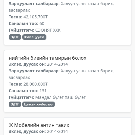
Зарцуулалт салбараар:
Халуун усны газар барих,
засварлах
Төсөв:
42,105,700₮
Саналын тоо:
60
Гүйцэтгэгч:
СЭОНЯГ ХХК
ЗДТГ
Хэлэлцүүлэг
нийтийн биеийн тамирын болох
Эхлэх, дуусах он:
2014-2014
Зарцуулалт салбараар:
Халуун усны газар барих,
засварлах
Төсөв:
28,000,000₮
Саналын тоо:
131
Гүйцэтгэгч:
Мандал бүлэг Хаш бүлэг
ЗДТГ
Цаасан хэлбэрээр
Ж Мобелийн антин тавих
Эхлэх, дуусах он:
2014-2014