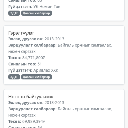
Саналын тоо:
60
Гүйцэтгэгч:
Уб Номин Төв
ЗДТГ
Цаасан хэлбэрээр
Гэрэлтүүлэг
Эхлэх, дуусах он:
2013-2013
Зарцуулалт салбараар:
Байгаль орчныг хамгаалах,
нөхөн сэргээх
Төсөв:
84,771,800₮
Саналын тоо:
51
Гүйцэтгэгч:
Аривлах ХХК
ЗДТГ
Цаасан хэлбэрээр
Ногоон байгууламж
Эхлэх, дуусах он:
2013-2013
Зарцуулалт салбараар:
Байгаль орчныг хамгаалах,
нөхөн сэргээх
Төсөв:
69,989,394₮
Саналын тоо:
54