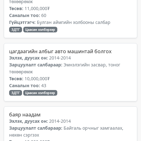
төхөөрөмж
Төсөв:
11,000,000₮
Саналын тоо:
60
Гүйцэтгэгч:
Булган аймгийн холбооны салбар
ЗДТГ
Цаасан хэлбэрээр
цагдаагийн албыг авто машинтай болгох
Эхлэх, дуусах он:
2014-2014
Зарцуулалт салбараар:
Эмнэлэгийн засвар, тоног
төхөөрөмж
Төсөв:
10,000,000₮
Саналын тоо:
43
ЗДТГ
Цаасан хэлбэрээр
баяр наадам
Эхлэх, дуусах он:
2014-2014
Зарцуулалт салбараар:
Байгаль орчныг хамгаалах,
нөхөн сэргээх