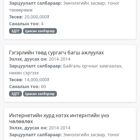
Зарцуулалт салбараар:
Эмнэлэгийн засвар, тоног
төхөөрөмж
Төсөв:
20,000,000₮
Саналын тоо:
4
ЗДТГ
Цаасан хэлбэрээр
Гэгэрлийн төвд сургагч багш ажлуулах
Эхлэх, дуусах он:
2014-2014
Зарцуулалт салбараар:
Байгаль орчныг хамгаалах,
нөхөн сэргээх
Төсөв:
14,000,000₮
Саналын тоо:
60
ЗДТГ
Цаасан хэлбэрээр
Интернетийн хурд нэтэх интернтийн үнэ
чөлөөлөх
Эхлэх, дуусах он:
2014-2014
Зарцуулалт салбараар:
Эмнэлэгийн засвар, тоног