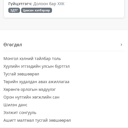
Гүйцэтгэгч:
Долоон бар ХХК
ЗДТГ
Цаасан хэлбэрээр
Өгөгдөл
Монгол хэлний тайлбар толь
Хуулийн этгээдийн улсын бүртгэл
Тусгай зөвшөөрөл
Төрийн худалдан авах ажиллагаа
Хөрөнгө орлогын мэдүүлэг
Орон нутгийн хөгжлийн сан
Шилэн данс
Ээлжит сонгууль
Ашигт малтмал тусгай зөвшөөрөл