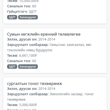
Төсөв:
10,000,000₮
Саналын тоо:
60
Гүйцэтгэгч:
ЗДТГ
ЗДТГ
Хэлэлцүүлэг
Сумын хөгжлийн ерөнхий төлөвлөгөө
Эхлэх, дуусах он:
2014-2014
Зарцуулалт салбараар:
Гамшгаас хамгаалах, өвс
тэжээлийн нөөц бүрдүүлэх
Төсөв:
6,661,100₮
Саналын тоо:
60
ЗДТГ
Хэлэлцүүлэг
сургалтын тоног төхөөрөмж
Эхлэх, дуусах он:
2014-2014
Зарцуулалт салбараар:
Эмнэлэгийн засвар, тоног
төхөөрөмж
Төсөв:
5,000,000₮