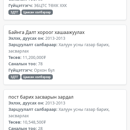
Гүйцэтгэгч:
ЭБЦТС ТӨХК ХХК
ЗДТГ
Цаасан хэлбэрээр
Байнга Далт хороог хашаажуулах
Эхлэх, дуусах он:
2013-2013
Зарцуулалт салбараар:
Халуун усны газар барих,
засварлах
Төсөв:
11,200,000₮
Саналын тоо:
78
Гүйцэтгэгч:
Орхон бүл
ЗДТГ
Цаасан хэлбэрээр
пост барих засварын зардал
Эхлэх, дуусах он:
2013-2013
Зарцуулалт салбараар:
Халуун усны газар барих,
засварлах
Төсөв:
10,548,500₮
Саналын тоо:
28