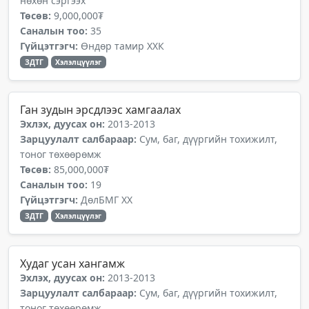
нөхөн сэргээх
Төсөв:
9,000,000₮
Саналын тоо:
35
Гүйцэтгэгч:
Өндөр тамир ХХК
ЗДТГ
Хэлэлцүүлэг
Ган зудын эрсдлээс хамгаалах
Эхлэх, дуусах он:
2013-2013
Зарцуулалт салбараар:
Сум, баг, дүүргийн тохижилт,
тоног төхөөрөмж
Төсөв:
85,000,000₮
Саналын тоо:
19
Гүйцэтгэгч:
ДөлБМГ ХХ
ЗДТГ
Хэлэлцүүлэг
Худаг усан хангамж
Эхлэх, дуусах он:
2013-2013
Зарцуулалт салбараар:
Сум, баг, дүүргийн тохижилт,
тоног төхөөрөмж