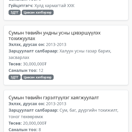
Гүйцэтгэгч:
Хулд хармагтай ХХК
ЗДТГ
Цаасан хэлбэрээр
Сумын төвийн ундны усны цэвэршүүлэх
тохижуулах
Эхлэх, дуусах он:
2013-2013
Зарцуулалт салбараар:
Халуун усны газар барих,
засварлах
Төсөв:
30,000,000₮
Саналын тоо:
12
ЗДТГ
Цаасан хэлбэрээр
Сумын төвийн гэрэлтүүлэг хаягжуулалт
Эхлэх, дуусах он:
2013-2013
Зарцуулалт салбараар:
Сум, баг, дүүргийн тохижилт,
тоног төхөөрөмж
Төсөв:
20,000,000₮
Саналын тоо:
8