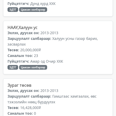
Гүйцэтгэгч:
Дунд хурд ХХК
ЗДТГ
Цаасан хэлбэрээр
НААҮ,Халуун ус
Эхлэх, дуусах он:
2013-2013
Зарцуулалт салбараар:
Халуун усны газар барих,
засварлах
Төсөв:
20,000,000₮
Саналын тоо:
23
Гүйцэтгэгч:
Амар од Очир ХХК
ЗДТГ
Цаасан хэлбэрээр
Зураг төсөв
Эхлэх, дуусах он:
2013-2013
Зарцуулалт салбараар:
Гамшгаас хамгаалах, өвс
тэжээлийн нөөц бүрдүүлэх
Төсөв:
16,428,000₮
Саналын тоо:
0