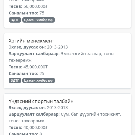
Төсөв:
56,000,000₮
Саналын тоо:
75
ЗДТГ
Цаасан хэлбэрээр
Хогийн менежмент
Эхлэх, дуусах он:
2013-2013
Зарцуулалт салбараар:
Эмнэлэгийн засвар, тоног
төхөөрөмж
Төсөв:
45,000,000₮
Саналын тоо:
25
ЗДТГ
Цаасан хэлбэрээр
Үндэсний спортын талбайн
Эхлэх, дуусах он:
2013-2013
Зарцуулалт салбараар:
Сум, баг, дүүргийн тохижилт,
тоног төхөөрөмж
Төсөв:
40,000,000₮
Саналын тоо:
8