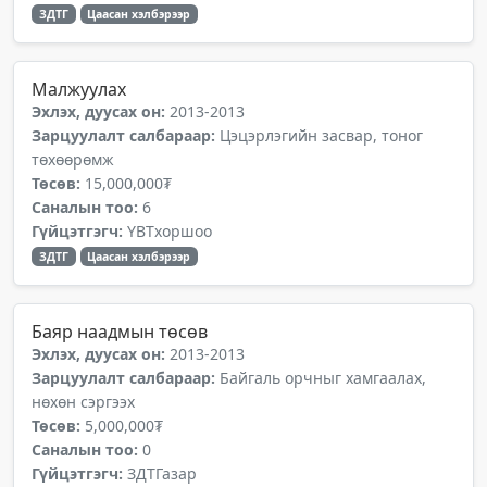
ЗДТГ
Цаасан хэлбэрээр
Малжуулах
Эхлэх, дуусах он:
2013-2013
Зарцуулалт салбараар:
Цэцэрлэгийн засвар, тоног
төхөөрөмж
Төсөв:
15,000,000₮
Саналын тоо:
6
Гүйцэтгэгч:
ҮВТхоршоо
ЗДТГ
Цаасан хэлбэрээр
Баяр наадмын төсөв
Эхлэх, дуусах он:
2013-2013
Зарцуулалт салбараар:
Байгаль орчныг хамгаалах,
нөхөн сэргээх
Төсөв:
5,000,000₮
Саналын тоо:
0
Гүйцэтгэгч:
ЗДТГазар