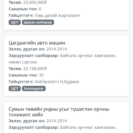
Төсөв:
23,000,000₮
Саналын тоо:
0
Гүйцэтгэгч:
Говь далай жаргалант
ЗДТГ
Цаасан хэлбэрээр
Цагдаагийн авто машин
Эхлэх, дуусах он:
2014-2014
Зарцуулалт салбараар:
Байгаль орчныг хамгаалах,
нөхөн сэргээх
Төсөв:
20,198,600₮
Саналын тоо:
35
Гүйцэтгэгч:
ХААЭрхлэгч Н,Будмаа
ЗДТГ
Хэлэлцүүлэг
Сумын төвийн ундны усыг түшиглэн орчны
тохижилт хийх
Эхлэх, дуусах он:
2014-2014
Зарцуулалт салбараар:
Байгаль орчныг хамгаалах,