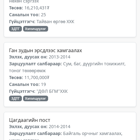
нөхөн сэргээх
Төсөв:
16,210,431₮
Саналын тоо:
25
Гүйцэтгэгч:
Тайван өргөө ХХК
ЗДТГ
Хэлэлцүүлэг
Ган зудын эрсдлээс хамгаалах
Эхлэх, дуусах он:
2013-2014
Зарцуулалт салбараар:
Сум, баг, дүүргийн тохижилт,
тоног төхөөрөмж
Төсөв:
11,700,000₮
Саналын тоо:
19
Гүйцэтгэгч:
"ДӨЛ БГМ"ХХК
ЗДТГ
Хэлэлцүүлэг
Цагдаагийн пост
Эхлэх, дуусах он:
2014-2014
Зарцуулалт салбараар:
Байгаль орчныг хамгаалах,