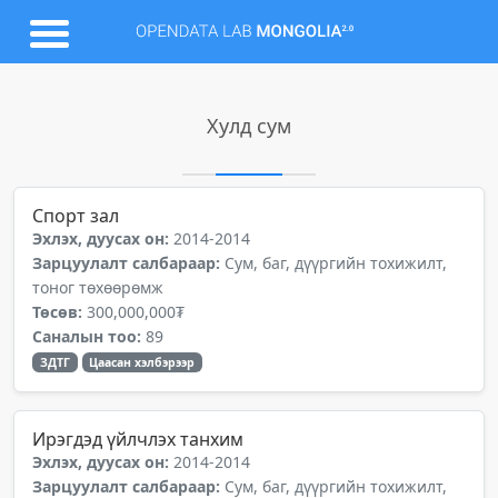
Хулд сум
Спорт зал
Эхлэх, дуусах он:
2014-2014
Зарцуулалт салбараар:
Сум, баг, дүүргийн тохижилт,
тоног төхөөрөмж
Төсөв:
300,000,000₮
Саналын тоо:
89
ЗДТГ
Цаасан хэлбэрээр
Ирэгдэд үйлчлэх танхим
Эхлэх, дуусах он:
2014-2014
Зарцуулалт салбараар:
Сум, баг, дүүргийн тохижилт,