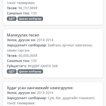
тоног төхөөрөмж
Төсөв:
96,157,969₮
Саналын тоо:
133
ЗДТГ
Цаасан хэлбэрээр
Малжуулах төсөл
Эхлэх, дуусах он:
2014-2014
Зарцуулалт салбараар:
Байгаль орчныг хамгаалах,
нөхөн сэргээх
Төсөв:
60,000,000₮
Саналын тоо:
135
Гүйцэтгэгч:
ӨНДӨР ХАНГИ ХХК
ЗДТГ
Цаасан хэлбэрээр
Худаг усан хангамжийг нэмэгдүүлэх
Эхлэх, дуусах он:
2013-2014
Зарцуулалт салбараар:
Сум, баг, дүүргийн тохижилт,
тоног төхөөрөмж