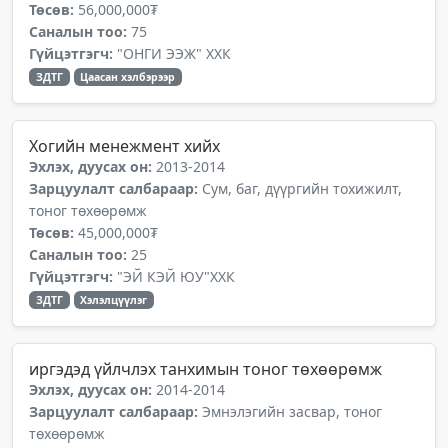
Төсөв:
56,000,000₮
Саналын тоо:
75
Гүйцэтгэгч:
"ОНГИ ЭЭЖ" ХХК
ЗДТГ
Цаасан хэлбэрээр
Хогийн менежмент хийх
Эхлэх, дуусах он:
2013-2014
Зарцуулалт салбараар:
Сум, баг, дүүргийн тохижилт,
тоног төхөөрөмж
Төсөв:
45,000,000₮
Саналын тоо:
25
Гүйцэтгэгч:
"ЭЙ КЭЙ ЮУ"ХХК
ЗДТГ
Хэлэлцүүлэг
иргэдэд үйлчлэх танхимын тоног төхөөрөмж
Эхлэх, дуусах он:
2014-2014
Зарцуулалт салбараар:
Эмнэлэгийн засвар, тоног
төхөөрөмж