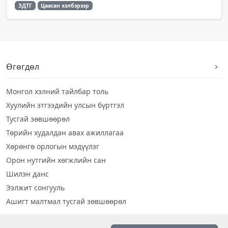
ЗДТГ
Цаасан хэлбэрээр
Өгөгдөл
Монгол хэлний тайлбар толь
Хуулийн этгээдийн улсын бүртгэл
Тусгай зөвшөөрөл
Төрийн худалдан авах ажиллагаа
Хөрөнгө орлогын мэдүүлэг
Орон нутгийн хөгжлийн сан
Шилэн данс
Ээлжит сонгууль
Ашигт малтмал тусгай зөвшөөрөл
Визуал дата