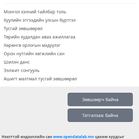
Монгол хэлний тайлбар толь
Хуулийн этгээдийн улсын бүртгэл
Тусгай зөвшөөрөл
Төрийн худалдан авах ажиллагаа
Хөрөнгө орлогын мэдүүлэг
Орон нутгийн хөгжлийн сан
Шилэн данс
Ээлжит сонгууль
Ашигт малтмал тусгай зөвшөөрөл
Визуал дата
Зөвшөөрч байна
Шилэн данс 2019
Татгалзаж байна
Бидний тухай
Үйлчилгээний нөхцөл
info@opendatalab.mn
Нээлттэй мэдээллийн сан
www.opendatalab.mn
цахим хуудсыг