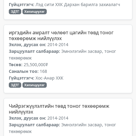
Гүйцэтгэгч:
Лэд сити ХХК Дархан барилга захиалагч
ЗДТГ
Хэлэлцүүлэг
иргэдийн амралт чөлөөт цагийн төвд тоног
төхөөрөмж нийлүүлэх
Эхлэх, дуусах он:
2014-2014
Зарцуулалт салбараар:
Эмнэлэгийн засвар, тоног
төхөөрөмж
Төсөв:
25,500,000₮
Саналын тоо:
168
Гүйцэтгэгч:
Хос-Анар ХХК
ЗДТГ
Хэлэлцүүлэг
Чийрэгжүүлэлтийн төвд тоног төхөөрөмж
нийлүүлэх
Эхлэх, дуусах он:
2014-2014
Зарцуулалт салбараар:
Эмнэлэгийн засвар, тоног
төхөөрөмж