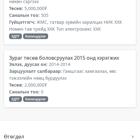
нөхөн сэргээх
Төсөв:
5,000,000₮
Саналын тоо:
505
Гүйцэтгэгч:
ЖМС, татвар хувийн харилцах НИК ХХК
Номин тав трейд ХХК Топ электроникс ХХК
ЗДТГ
Хэлэлцүүлэг
Зураг төсөв боловсруулах 2015 онд хэрэгжих
Эхлэх, дуусах он:
2014-2014
Зарцуулалт салбараар:
Гамшгаас хамгаалах, өвс
тэжээлийн нөөц бүрдүүлэх
Төсөв:
2,000,000₮
Саналын тоо:
0
ЗДТГ
Хэлэлцүүлэг
Өгөгдөл