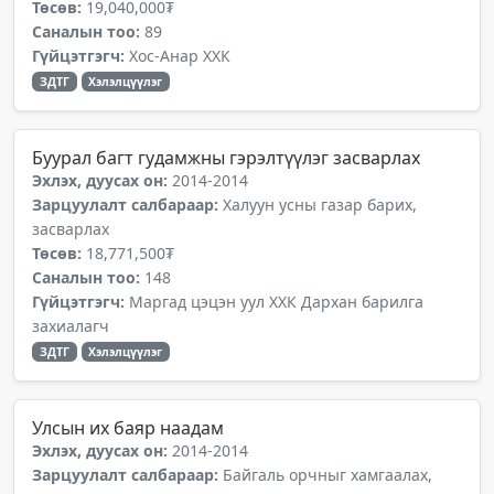
Төсөв:
19,040,000₮
Саналын тоо:
89
Гүйцэтгэгч:
Хос-Анар ХХК
ЗДТГ
Хэлэлцүүлэг
Буурал багт гудамжны гэрэлтүүлэг засварлах
Эхлэх, дуусах он:
2014-2014
Зарцуулалт салбараар:
Халуун усны газар барих,
засварлах
Төсөв:
18,771,500₮
Саналын тоо:
148
Гүйцэтгэгч:
Маргад цэцэн уул ХХК Дархан барилга
захиалагч
ЗДТГ
Хэлэлцүүлэг
Улсын их баяр наадам
Эхлэх, дуусах он:
2014-2014
Зарцуулалт салбараар:
Байгаль орчныг хамгаалах,