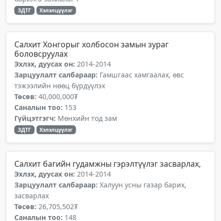
ЗДТГ
Хэлэлцүүлэг
Салхит Хонгорыг холбосон замын зураг
боловсруулах
Эхлэх, дуусах он:
2014-2014
Зарцуулалт салбараар:
Гамшгаас хамгаалах, өвс
тэжээлийн нөөц бүрдүүлэх
Төсөв:
40,000,000₮
Саналын тоо:
153
Гүйцэтгэгч:
Мөнхийн тод зам
ЗДТГ
Хэлэлцүүлэг
Салхит багийн гудамжны гэрэлтүүлэг засварлах,
Эхлэх, дуусах он:
2014-2014
Зарцуулалт салбараар:
Халуун усны газар барих,
засварлах
Төсөв:
26,705,502₮
Саналын тоо:
148