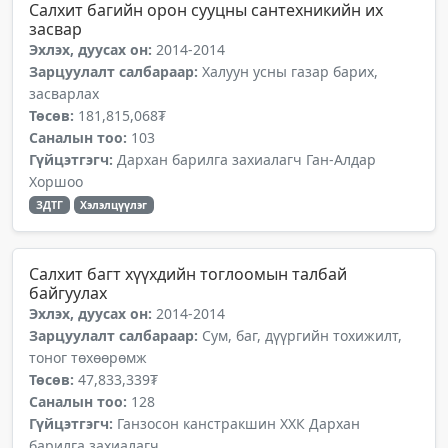
Салхит багийн орон сууцны сантехникийн их
засвар
Эхлэх, дуусах он:
2014-2014
Зарцуулалт салбараар:
Халуун усны газар барих,
засварлах
Төсөв:
181,815,068₮
Саналын тоо:
103
Гүйцэтгэгч:
Дархан барилга захиалагч Ган-Алдар
Хоршоо
ЗДТГ
Хэлэлцүүлэг
Салхит багт хүүхдийн тоглоомын талбай
байгуулах
Эхлэх, дуусах он:
2014-2014
Зарцуулалт салбараар:
Сум, баг, дүүргийн тохижилт,
тоног төхөөрөмж
Төсөв:
47,833,339₮
Саналын тоо:
128
Гүйцэтгэгч:
Ганзосон канстракшин ХХК Дархан
барилга захиалагч