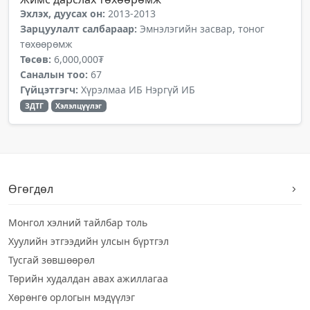
Эхлэх, дуусах он:
2013-2013
Зарцуулалт салбараар:
Эмнэлэгийн засвар, тоног
төхөөрөмж
Төсөв:
6,000,000₮
Саналын тоо:
67
Гүйцэтгэгч:
Хүрэлмаа ИБ Нэргүй ИБ
ЗДТГ
Хэлэлцүүлэг
Өгөгдөл
Монгол хэлний тайлбар толь
Хуулийн этгээдийн улсын бүртгэл
Тусгай зөвшөөрөл
Төрийн худалдан авах ажиллагаа
Хөрөнгө орлогын мэдүүлэг