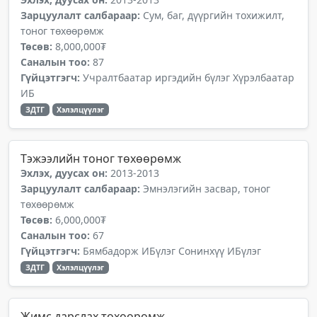
Зарцуулалт салбараар:
Сум, баг, дүүргийн тохижилт,
тоног төхөөрөмж
Төсөв:
8,000,000₮
Саналын тоо:
87
Гүйцэтгэгч:
Учралтбаатар иргэдийн бүлэг Хүрэлбаатар
ИБ
ЗДТГ
Хэлэлцүүлэг
Тэжээлийн тоног төхөөрөмж
Эхлэх, дуусах он:
2013-2013
Зарцуулалт салбараар:
Эмнэлэгийн засвар, тоног
төхөөрөмж
Төсөв:
6,000,000₮
Саналын тоо:
67
Гүйцэтгэгч:
Бямбадорж ИБүлэг Сонинхүү ИБүлэг
ЗДТГ
Хэлэлцүүлэг
Жимс дарслах төхөөрөмж