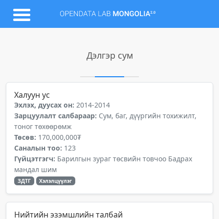
Дэлгэр сум
Халуун ус
Эхлэх, дуусах он:
2014-2014
Зарцуулалт салбараар:
Сум, баг, дүүргийн тохижилт,
тоног төхөөрөмж
Төсөв:
170,000,000₮
Саналын тоо:
123
Гүйцэтгэгч:
Барилгын зураг төсвийн товчоо Бадрах
мандал шим
ЗДТГ
Хэлэлцүүлэг
Нийтийн эзэмшлийн талбай