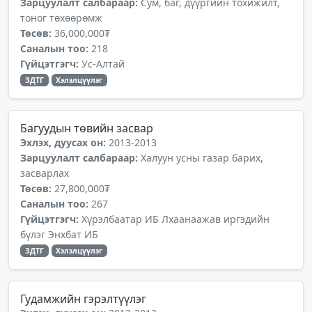
Зарцуулалт салбараар:
Сум, баг, дүүргийн тохижилт,
тоног төхөөрөмж
Төсөв:
36,000,000₮
Саналын тоо:
218
Гүйцэтгэгч:
Ус-Алтай
ЗДТГ
Хэлэлцүүлэг
Багуудын төвийн засвар
Эхлэх, дуусах он:
2013-2013
Зарцуулалт салбараар:
Халуун усны газар барих,
засварлах
Төсөв:
27,800,000₮
Саналын тоо:
267
Гүйцэтгэгч:
Хүрэлбаатар ИБ Лхаанаажав иргэдийн
бүлэг Энхбат ИБ
ЗДТГ
Хэлэлцүүлэг
Гудамжийн гэрэлтүүлэг