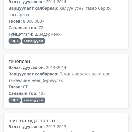
Эхлэх, дуусах он:
2014-2014
Зарцуулалт салбараар:
Халуун усны газар барих,
засварлах
Төсөв:
8,000,000₮
Саналын тоо:
78
Гүйцэтгэгч:
Ш.Идэрмөнх
ЗДТГ
Хэлэлцүүлэг
генеплан
Эхлэх, дуусах он:
2014-2014
Зарцуулалт салбараар:
Гамшгаас хамгаалах, өвс
тэжээлийн нөөц бүрдүүлэх
Төсөв:
0₮
Саналын тоо:
123
ЗДТГ
Хэлэлцүүлэг
шинээр худаг гаргах
Эхлэх, дуусах он:
2013-2013