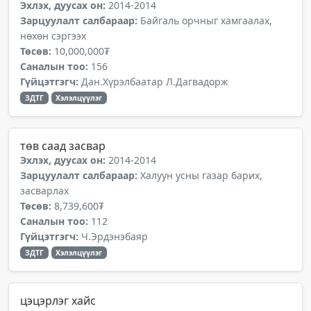
Эхлэх, дуусах он:
2014-2014
Зарцуулалт салбараар:
Байгаль орчныг хамгаалах,
нөхөн сэргээх
Төсөв:
10,000,000₮
Саналын тоо:
156
Гүйцэтгэгч:
Дан.Хүрэлбаатар Л.Дагвадорж
ЗДТГ
Хэлэлцүүлэг
төв саад засвар
Эхлэх, дуусах он:
2014-2014
Зарцуулалт салбараар:
Халуун усны газар барих,
засварлах
Төсөв:
8,739,600₮
Саналын тоо:
112
Гүйцэтгэгч:
Ч.Эрдэнэбаяр
ЗДТГ
Хэлэлцүүлэг
цэцэрлэг хайс