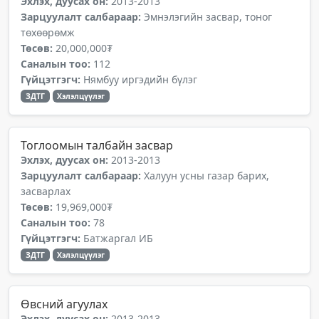
Эхлэх, дуусах он:
2013-2013
Зарцуулалт салбараар:
Эмнэлэгийн засвар, тоног
төхөөрөмж
Төсөв:
20,000,000₮
Саналын тоо:
112
Гүйцэтгэгч:
Нямбуу иргэдийн бүлэг
ЗДТГ
Хэлэлцүүлэг
Тоглоомын талбайн засвар
Эхлэх, дуусах он:
2013-2013
Зарцуулалт салбараар:
Халуун усны газар барих,
засварлах
Төсөв:
19,969,000₮
Саналын тоо:
78
Гүйцэтгэгч:
Батжаргал ИБ
ЗДТГ
Хэлэлцүүлэг
Өвсний агуулах
Эхлэх, дуусах он:
2013-2013