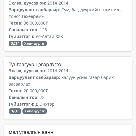
Эхлэх, дуусах он:
2014-2014
Зарцуулалт салбараар:
Сум, баг, дүүргийн тохижилт,
тоног төхөөрөмж
Төсөв:
36,000,000₮
Саналын тоо:
123
Гүйцэтгэгч:
Ус-Алтай ХХК
ЗДТГ
Хэлэлцүүлэг
Тунгаагуур цэвэрлэгээ
Эхлэх, дуусах он:
2014-2014
Зарцуулалт салбараар:
Халуун усны газар барих,
засварлах
Төсөв:
20,000,000₮
Саналын тоо:
78
Гүйцэтгэгч:
Д.Энхтөр
ЗДТГ
Хэлэлцүүлэг
мал угаалгын ванн