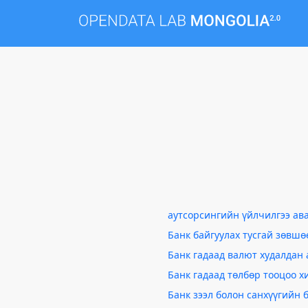
аутсорсингийн үйлчилгээ ав
Банк байгуулах тусгай зөвшө
Банк гадаад валют худалдан 
Банк гадаад төлбөр тооцоо 
Банк зээл болон санхүүгийн 