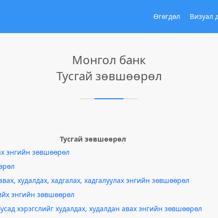
Өгөгдөл
Визуал 
Монгол банк
Тусгай зөвшөөрөл
Тусгай зөвшөөрөл
ах энгийн зөвшөөрөл
өрөл
авах, худалдах, хадгалах, хадгалуулах энгийн зөвшөөрөл
хийх энгийн зөвшөөрөл
бусад хэрэгслийг худалдах, худалдан авах энгийн зөвшөөрөл