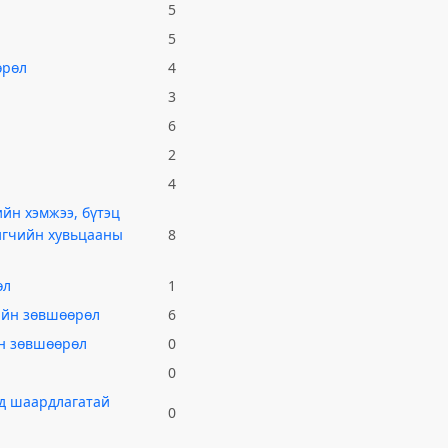
5
5
өрөл
4
3
6
2
4
ийн хэмжээ, бүтэц
шигчийн хувьцааны
8
өл
1
гийн зөвшөөрөл
6
йн зөвшөөрөл
0
0
эд шаардлагатай
0