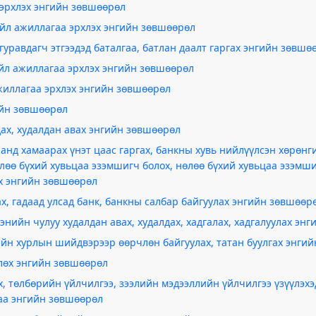
 эрхлэх энгийн зөвшөөрөл
йл ажиллагаа эрхлэх энгийн зөвшөөрөл
уравдагч этгээдэд баталгаа, батлан даалт гаргах энгийн зөвшө
үйл ажиллагаа эрхлэх энгийн зөвшөөрөл
жиллагаа эрхлэх энгийн зөвшөөрөл
ийн зөвшөөрөл
лдах, худалдан авах энгийн зөвшөөрөл
анд хамаарах үнэт цаас гаргах, банкны хувь нийлүүлсэн хөрөнг
өлөө бүхий хувьцаа эзэмшигч болох, нөлөө бүхий хувьцаа эзэм
ох энгийн зөвшөөрөл
ах, гадаад улсад банк, банкны салбар байгуулах энгийн зөвшөөр
дэнийн чулуу худалдан авах, худалдах, хадгалах, хадгалуулах эн
йн хурлын шийдвэрээр өөрчлөн байгуулах, татан буулгах энги
лөх энгийн зөвшөөрөл
, төлбөрийн үйлчилгээ, зээлийн мэдээллийн үйлчилгээ үзүүлэх
аа энгийн зөвшөөрөл