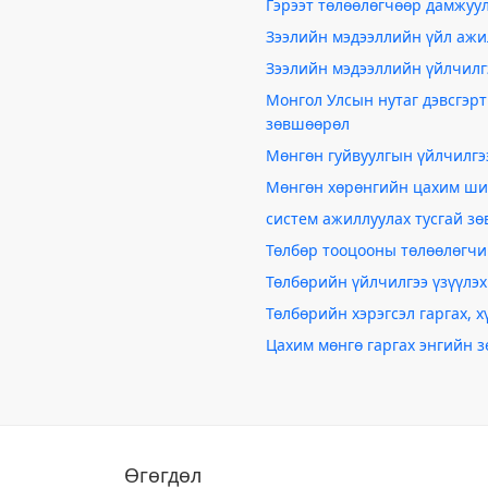
Гэрээт төлөөлөгчөөр дамжуу
Зээлийн мэдээллийн үйл ажи
Зээлийн мэдээллийн үйлчилгэ
Монгол Улсын нутаг дэвсгэрт 
зөвшөөрөл
Мөнгөн гуйвуулгын үйлчилгэ
Мөнгөн хөрөнгийн цахим ши
систем ажиллуулах тусгай з
Төлбөр тооцооны төлөөлөгчи
Төлбөрийн үйлчилгээ үзүүлэх
Төлбөрийн хэрэгсэл гаргах, 
Цахим мөнгө гаргах энгийн 
Өгөгдөл