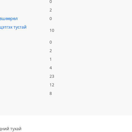
0
2
зөвшөөрөл
0
цэтгэх тусгай
10
0
2
1
4
23
12
8
дний тухай