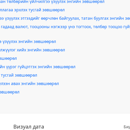
лан төлбөрийн үйлчилгээ үзүүлэх энгийн зөвшөөрөл
ллагаа эрхлэх тусгай зөвшөөрөл
э үзүүлэх этгээдийг өөрчлөн байгуулах, татан буулгах энгийн 
гадаад валют, тооцооны нэгжээр үнэ тогтоох, төлбөр тооцоо гүй
э үзүүлэх энгийн зөвшөөрөл
лжүүлэг хийх энгийн зөвшөөрөл
өвшөөрөл
йн үүрэг гүйцэтгэх энгийн зөвшөөрөл
 тусгай зөвшөөрөл
хүлээн авах энгийн зөвшөөрөл
зөвшөөрөл
Визуал дата
Би