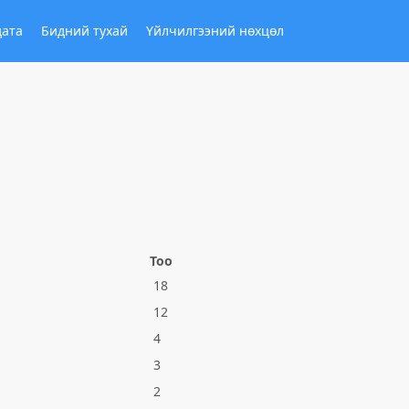
дата
Бидний тухай
Үйлчилгээний нөхцөл
Тоо
18
12
4
3
2