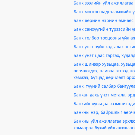
Банк зээлийн үйл ажиллагаа
Банк мөнгөн хадгаламжийн ү
Банк өөрийн нэрийн өмнөөс г
Банк санхүүгийн түрээсийн 
Банк төлбөр тооцооны үйл а
Банк үнэт зүйл хадгалах энг
Банк үнэт цаас гаргах, худа
Банк шинээр хувьцаа, хувьца
өөрчлөгдөх, аливаа этгээд н
хэмжээ, бүтцэд өөрчлөлт ор
Банк, түүний салбар байгуул
Банкан дахь үнэт металл, эр
Банкийг хувьцаа эзэмшигчди
Банкны нэр, байршлыг өөрч
Банкны үйл ажиллагаа эрхлэх
хамаарал бүхий үйл ажиллаг