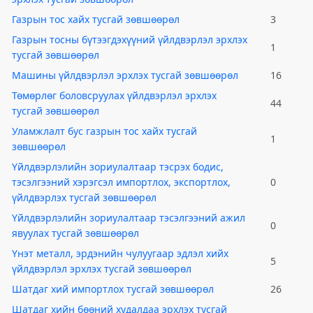
Газрын тос хайх тусгай зөвшөөрөл
3
Газрын тосны бүтээгдэхүүний үйлдвэрлэл эрхлэх
1
тусгай зөвшөөрөл
Машины үйлдвэрлэл эрхлэх тусгай зөвшөөрөл
16
Төмөрлөг боловсруулах үйлдвэрлэл эрхлэх
44
тусгай зөвшөөрөл
Уламжлалт бус газрын тос хайх тусгай
1
зөвшөөрөл
Үйлдвэрлэлийн зориулалтаар тэсрэх бодис,
тэсэлгээний хэрэгсэл импортлох, экспортлох,
0
үйлдвэрлэх тусгай зөвшөөрөл
Үйлдвэрлэлийн зориулалтаар тэсэлгээний ажил
0
явуулах тусгай зөвшөөрөл
Үнэт металл, эрдэнийн чулуугаар эдлэл хийх
5
үйлдвэрлэл эрхлэх тусгай зөвшөөрөл
Шатдаг хий импортлох тусгай зөвшөөрөл
26
Шатдаг хийн бөөний худалдаа эрхлэх тусгай