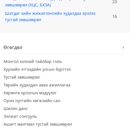
23
зөвшөөрөл (ХЦС, БХЗА)
Шатдаг хийн жижиглэнгийн худалдаа эрхлэх
16
тусгай зөвшөөрөл
Өгөгдөл
Монгол хэлний тайлбар толь
Хуулийн этгээдийн улсын бүртгэл
Тусгай зөвшөөрөл
Төрийн худалдан авах ажиллагаа
Хөрөнгө орлогын мэдүүлэг
Орон нутгийн хөгжлийн сан
Шилэн данс
Ээлжит сонгууль
Ашигт малтмал тусгай зөвшөөрөл