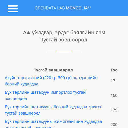
Аж үйлдвэр, эрдэс баялгийн яам
Тусгай зөвшөөрөл
Тусгай зөвшөөрөл
Тоо
Ахуйн хэрэглээний (220 гр-500 гр) шатдаг хийн
17
бөөний худалдаа
Бүх төрлийн шатахуун импортлох тусгай
160
зөвшөөрөл
Бүх төрлийн шатахууны бөөний худалдаа эрхлэх
179
тусгай зөвшөөрөл
Бүх төрлийн шатахууны жижиглэнгийн худалдаа
200
эрхлэх тусгай зөвшөөрөл