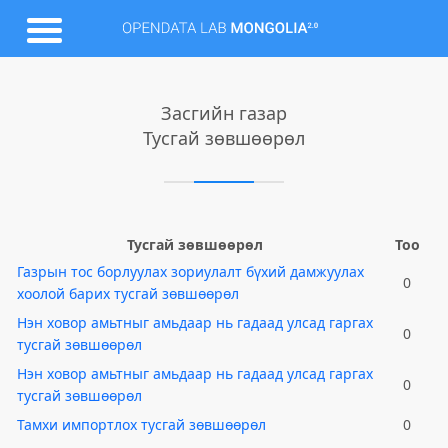
Засгийн газар
Тусгай зөвшөөрөл
Тусгай зөвшөөрөл
Тоо
Газрын тос борлуулах зориулалт бүхий дамжуулах
0
хоолой барих тусгай зөвшөөрөл
Нэн ховор амьтныг амьдаар нь гадаад улсад гаргах
0
тусгай зөвшөөрөл
Нэн ховор амьтныг амьдаар нь гадаад улсад гаргах
0
тусгай зөвшөөрөл
Тамхи импортлох тусгай зөвшөөрөл
0