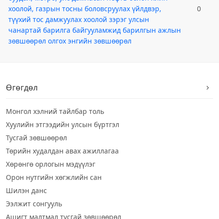
хоолой, газрын тосны боловсруулах үйлдвэр,
0
түүхий тос дамжуулах хоолой зэрэг улсын
чанартай барилга байгууламжид барилгын ажлын
зөвшөөрөл олгох энгийн зөвшөөрөл
Өгөгдөл
Монгол хэлний тайлбар толь
Хуулийн этгээдийн улсын бүртгэл
Тусгай зөвшөөрөл
Төрийн худалдан авах ажиллагаа
Хөрөнгө орлогын мэдүүлэг
Орон нутгийн хөгжлийн сан
Шилэн данс
Ээлжит сонгууль
Ашигт малтмал тусгай зөвшөөрөл