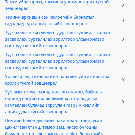
Тамхи үйлдвэрлэх, тамхины ургамал тарих тусгай
0
зөвшөөрөл
Төрийн архивын сан хөмрөгийн баримтыг
0
гадаадад түр гаргах энгийн зөвшөөрөл
Түүх, соёлын хосгүй үнэт дурсгалт зүйлийг сэргээн
засварлах, сурталчлах зорилгоор улсын хилээр
0
нэвтрүүлэх энгийн зөвшөөрөл
Түүх, соёлын хосгүй үнэт дурсгалт зүйлийг сэргээн
засварлах, сурталчлах зорилгоор улсын хилээр
0
нэвтрүүлэх энгийн зөвшөөрөл
Үйлдвэрлэл, технологийн паркийн үйл ажиллагаа
0
эрхлэх тусгай зөвшөөрөл
Хүн амын эрүүл мэнд, мал, ан амьтан, байгаль
орчинд онцгой нөлөө бүхий хортой бодисыг
0
хамгаалан булахад зориулан газрын хэвлийг
ашиглуулах тусгай зөвшөөрөл
Цөмийн болон дулааны цахилгаан станц, усан
цахилгаан станц, төмөр зам, нисэх онгоцны
буудал, метро, улс дамнасан нефть болон хийн