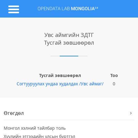
Увс аймгийн ЗДТГ
Тусгай зөвшөөрөл
Тусгай зөвшөөрөл
Тоо
Согтууруулах ундаа худалдах /Увс аймаг/
0
Өгөгдөл
Монгол хэлний тайлбар толь
Хуулийн этгээдийн улсын бүртгэл