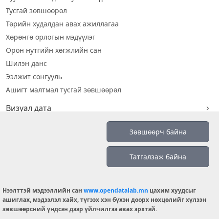
Тусгай зөвшөөрөл
Төрийн худалдан авах ажиллагаа
Хөрөнгө орлогын мэдүүлэг
Орон нутгийн хөгжлийн сан
Шилэн данс
Ээлжит сонгууль
Ашигт малтмал тусгай зөвшөөрөл
Визуал дата
Шилэн данс 2019
Зөвшөөрч байна
Бидний тухай
Татгалзаж байна
Үйлчилгээний нөхцөл
info@opendatalab.mn
Нээлттэй мэдээллийн сан
www.opendatalab.mn
цахим хуудсыг
© 2026 OPENDATA LAB MONGOLIA.
ашиглах, мэдээлэл хайх, түгээх хэн бүхэн доорх нөхцөлийг хүлээн
зөвшөөрсний үндсэн дээр үйлчилгээ авах эрхтэй.