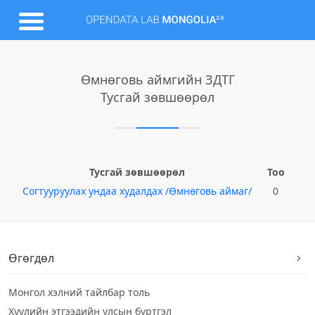
Өмнөговь аймгийн ЗДТГ
Тусгай зөвшөөрөл
Тусгай зөвшөөрөл
Тоо
Согтууруулах ундаа худалдах /Өмнөговь аймаг/
0
Өгөгдөл
Монгол хэлний тайлбар толь
Хуулийн этгээдийн улсын бүртгэл