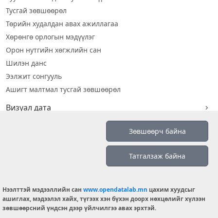
Тусгай зөвшөөрөл
Төрийн худалдан авах ажиллагаа
Хөрөнгө орлогын мэдүүлэг
Орон нутгийн хөгжлийн сан
Шилэн данс
Ээлжит сонгууль
Ашигт малтмал тусгай зөвшөөрөл
Визуал дата
Шилэн данс 2019
Зөвшөөрч байна
Бидний тухай
Татгалзаж байна
Үйлчилгээний нөхцөл
info@opendatalab.mn
Нээлттэй мэдээллийн сан
www.opendatalab.mn
цахим хуудсыг
© 2026 OPENDATA LAB MONGOLIA.
ашиглах, мэдээлэл хайх, түгээх хэн бүхэн доорх нөхцөлийг хүлээн
зөвшөөрсний үндсэн дээр үйлчилгээ авах эрхтэй.