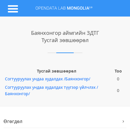
Баянхонгор аймгийн ЗДТГ
Тусгай зөвшөөрөл
Тусгай зөвшөөрөл
Тоо
Согтууруулах ундаа худалдах /Баянхонгор/
0
Согтууруулах ундаа худалдах түүгээр үйлчлэх /
0
Баянхонгор/
Өгөгдөл