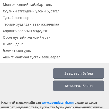
Монгол хэлний тайлбар толь
Хуулийн этгээдийн улсын бүртгэл
Тусгай зөвшөөрөл
Төрийн худалдан авах ажиллагаа
Хөрөнгө орлогын мэдүүлэг
Орон нутгийн хөгжлийн сан
Шилэн данс
Ээлжит сонгууль
Ашигт малтмал тусгай зөвшөөрөл
Визуал дата
Зөвшөөрч байна
Шилэн данс 2019
Татгалзаж байна
Бидний тухай
Үйлчилгээний нөхцөл
info@opendatalab.mn
Нээлттэй мэдээллийн сан
www.opendatalab.mn
цахим хуудсыг
ашиглах, мэдээлэл хайх, түгээх хэн бүхэн доорх нөхцөлийг хүлээн