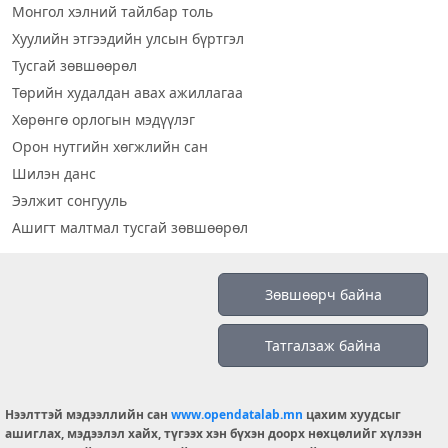
Монгол хэлний тайлбар толь
Хуулийн этгээдийн улсын бүртгэл
Тусгай зөвшөөрөл
Төрийн худалдан авах ажиллагаа
Хөрөнгө орлогын мэдүүлэг
Орон нутгийн хөгжлийн сан
Шилэн данс
Ээлжит сонгууль
Ашигт малтмал тусгай зөвшөөрөл
Визуал дата
Зөвшөөрч байна
Шилэн данс 2019
Татгалзаж байна
Бидний тухай
Үйлчилгээний нөхцөл
info@opendatalab.mn
Нээлттэй мэдээллийн сан
www.opendatalab.mn
цахим хуудсыг
ашиглах, мэдээлэл хайх, түгээх хэн бүхэн доорх нөхцөлийг хүлээн