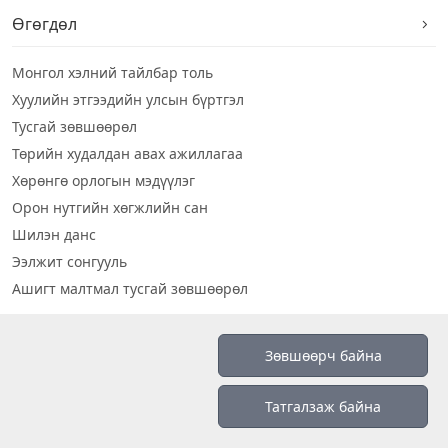
Өгөгдөл
Монгол хэлний тайлбар толь
Хуулийн этгээдийн улсын бүртгэл
Тусгай зөвшөөрөл
Төрийн худалдан авах ажиллагаа
Хөрөнгө орлогын мэдүүлэг
Орон нутгийн хөгжлийн сан
Шилэн данс
Ээлжит сонгууль
Ашигт малтмал тусгай зөвшөөрөл
Визуал дата
Зөвшөөрч байна
Шилэн данс 2019
Татгалзаж байна
Бидний тухай
Үйлчилгээний нөхцөл