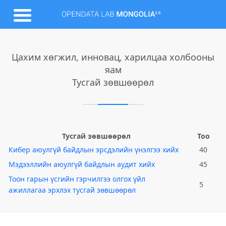
Цахим хөгжил, инновац, харилцаа холбооны
яам
Тусгай зөвшөөрөл
Тусгай зөвшөөрөл
Тоо
Кибер аюулгүй байдлын эрсдэлийн үнэлгээ хийх
40
Мэдээллийн аюулгүй байдлын аудит хийх
45
Тоон гарын үсгийн гэрчилгээ олгох үйл
5
ажиллагаа эрхлэх тусгай зөвшөөрөл