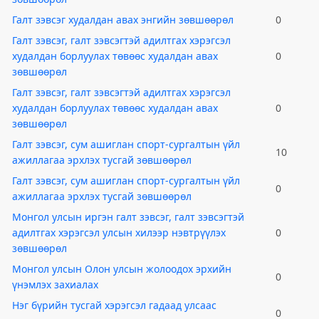
Галт зэвсэг худалдан авах энгийн зөвшөөрөл
0
Галт зэвсэг, галт зэвсэгтэй адилтгах хэрэгсэл
худалдан борлуулах төвөөс худалдан авах
0
зөвшөөрөл
Галт зэвсэг, галт зэвсэгтэй адилтгах хэрэгсэл
худалдан борлуулах төвөөс худалдан авах
0
зөвшөөрөл
Галт зэвсэг, сум ашиглан спорт-сургалтын үйл
10
ажиллагаа эрхлэх тусгай зөвшөөрөл
Галт зэвсэг, сум ашиглан спорт-сургалтын үйл
0
ажиллагаа эрхлэх тусгай зөвшөөрөл
Монгол улсын иргэн галт зэвсэг, галт зэвсэгтэй
адилтгах хэрэгсэл улсын хилээр нэвтрүүлэх
0
зөвшөөрөл
Монгол улсын Олон улсын жолоодох эрхийн
0
үнэмлэх захиалах
Нэг бүрийн тусгай хэрэгсэл гадаад улсаас
0