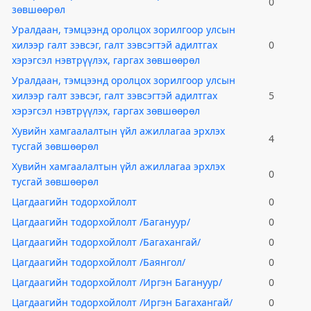
0
зөвшөөрөл
Уралдаан, тэмцээнд оролцох зорилгоор улсын
хилээр галт зэвсэг, галт зэвсэгтэй адилтгах
0
хэрэгсэл нэвтрүүлэх, гаргах зөвшөөрөл
Уралдаан, тэмцээнд оролцох зорилгоор улсын
хилээр галт зэвсэг, галт зэвсэгтэй адилтгах
5
хэрэгсэл нэвтрүүлэх, гаргах зөвшөөрөл
Хувийн хамгаалалтын үйл ажиллагаа эрхлэх
4
тусгай зөвшөөрөл
Хувийн хамгаалалтын үйл ажиллагаа эрхлэх
0
тусгай зөвшөөрөл
Цагдаагийн тодорхойлолт
0
Цагдаагийн тодорхойлолт /Багануур/
0
Цагдаагийн тодорхойлолт /Багахангай/
0
Цагдаагийн тодорхойлолт /Баянгол/
0
Цагдаагийн тодорхойлолт /Иргэн Багануур/
0
Цагдаагийн тодорхойлолт /Иргэн Багахангай/
0