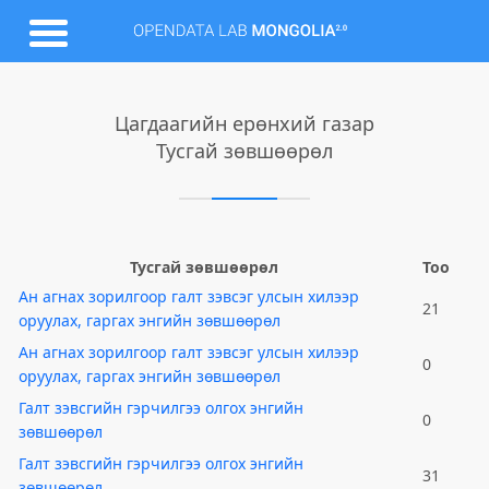
Цагдаагийн ерөнхий газар
Тусгай зөвшөөрөл
Тусгай зөвшөөрөл
Тоо
Ан агнах зорилгоор галт зэвсэг улсын хилээр
21
оруулах, гаргах энгийн зөвшөөрөл
Ан агнах зорилгоор галт зэвсэг улсын хилээр
0
оруулах, гаргах энгийн зөвшөөрөл
Галт зэвсгийн гэрчилгээ олгох энгийн
0
зөвшөөрөл
Галт зэвсгийн гэрчилгээ олгох энгийн
31
зөвшөөрөл