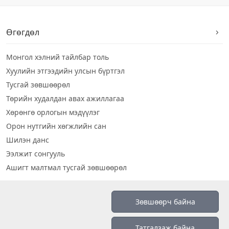
Өгөгдөл
Монгол хэлний тайлбар толь
Хуулийн этгээдийн улсын бүртгэл
Тусгай зөвшөөрөл
Төрийн худалдан авах ажиллагаа
Хөрөнгө орлогын мэдүүлэг
Орон нутгийн хөгжлийн сан
Шилэн данс
Ээлжит сонгууль
Ашигт малтмал тусгай зөвшөөрөл
Визуал дата
Зөвшөөрч байна
Шилэн данс 2019
Татгалзаж байна