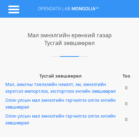
Мал эмнэлгийн ерөнхий газар
Тусгай зөвшөөрөл
Тусгай зөвшөөрөл
Тоо
Мал, амьтны тэжээлийн нэмэлт, эм, эмнэлгийн
0
хэрэгсэл импортлох, экспортлох энгийн зөвшөөрөл
Олон улсын мал эмнэлгийн гэрчилгээ олгох энгийн
0
зөвшөөрөл
Олон улсын мал эмнэлгийн гэрчилгээ олгох энгийн
0
зөвшөөрөл