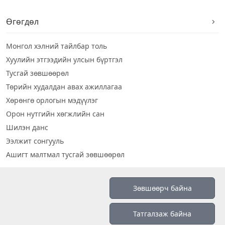
Өгөгдөл
Монгол хэлний тайлбар толь
Хуулийн этгээдийн улсын бүртгэл
Тусгай зөвшөөрөл
Төрийн худалдан авах ажиллагаа
Хөрөнгө орлогын мэдүүлэг
Орон нутгийн хөгжлийн сан
Шилэн данс
Ээлжит сонгууль
Ашигт малтмал тусгай зөвшөөрөл
Визуал дата
Зөвшөөрч байна
Шилэн данс 2019
Татгалзаж байна
Бидний тухай