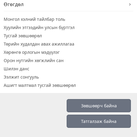
Өгөгдөл
Монгол хэлний тайлбар толь
Хуулийн этгээдийн улсын бүртгэл
Тусгай зөвшөөрөл
Төрийн худалдан авах ажиллагаа
Хөрөнгө орлогын мэдүүлэг
Орон нутгийн хөгжлийн сан
Шилэн данс
Ээлжит сонгууль
Ашигт малтмал тусгай зөвшөөрөл
Визуал дата
Зөвшөөрч байна
Шилэн данс 2019
Татгалзаж байна
Бидний тухай
Үйлчилгээний нөхцөл