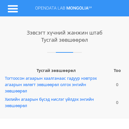
Зэвсэгт хүчний жанжин штаб
Тусгай зөвшөөрөл
Тусгай зөвшөөрөл
Тоо
Тогтоосон агаарын хаалганаас гадуур нэвтрэх
агаарын хөлөгт зөвшөөрөл олгох энгийн
0
зөвшөөрөл
Хилийн агаарын бүсэд нислэг үйлдэх энгийн
0
зөвшөөрөл