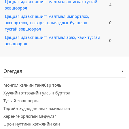
Цацраг идэвхт ашигт малтмал ашиглах тусгай
4
зөвшөөрөл
Цацраг идэвхт ашигт малтмал импортлох,
экспортлох, тээвэрлэх, хаягдлыг булшлах
0
тусгай зөвшөөрөл
Цацраг идэвхт ашигт малтмал эрэх, хайх тусгай
0
зөвшөөрөл
Өгөгдөл
Монгол хэлний тайлбар толь
Хуулийн этгээдийн улсын бүртгэл
Тусгай зөвшөөрөл
Төрийн худалдан авах ажиллагаа
Хөрөнгө орлогын мэдүүлэг
Орон нутгийн хөгжлийн сан