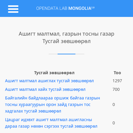
Ашигт малтмал, газрын тосны газар
Тусгай зөвшөөрөл
Тусгай зөвшөөрөл
Тоо
Ашигт малтмал ашиглах тусгай зөвшөөрөл
1297
Ашигт малтмал хайх тусгай зөвшөөрөл
700
Байгалийн байдлаараа оршиж байгаа газрын
тосны хураагуурын орон зайд газрын тос
0
хадгалах тусгай зөвшөөрөл
Цацраг идэвхт ашигт малтмал ашигласны
0
дараа газар нөхөн сэргээх тусгай зөвшөөрөл