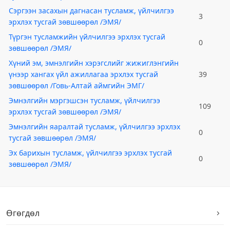
Сэргээн засахын дагнасан тусламж, үйлчилгээ
3
эрхлэх тусгай зөвшөөрөл /ЭМЯ/
Түргэн тусламжийн үйлчилгээ эрхлэх тусгай
0
зөвшөөрөл /ЭМЯ/
Хүний эм, эмнэлгийн хэрэгслийг жижиглэнгийн
үнээр хангах үйл ажиллагаа эрхлэх тусгай
39
зөвшөөрөл /Говь-Алтай аймгийн ЭМГ/
Эмнэлгийн мэргэшсэн тусламж, үйлчилгээ
109
эрхлэх тусгай зөвшөөрөл /ЭМЯ/
Эмнэлгийн яаралтай тусламж, үйлчилгээ эрхлэх
0
тусгай зөвшөөрөл /ЭМЯ/
Эх барихын тусламж, үйлчилгээ эрхлэх тусгай
0
зөвшөөрөл /ЭМЯ/
Өгөгдөл