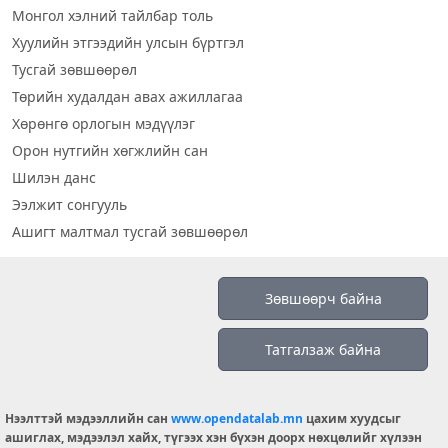
Монгол хэлний тайлбар толь
Хуулийн этгээдийн улсын бүртгэл
Тусгай зөвшөөрөл
Төрийн худалдан авах ажиллагаа
Хөрөнгө орлогын мэдүүлэг
Орон нутгийн хөгжлийн сан
Шилэн данс
Ээлжит сонгууль
Ашигт малтмал тусгай зөвшөөрөл
Визуал дата
Зөвшөөрч байна
Шилэн данс 2019
Татгалзаж байна
Бидний тухай
Үйлчилгээний нөхцөл
info@opendatalab.mn
Нээлттэй мэдээллийн сан
www.opendatalab.mn
цахим хуудсыг
ашиглах, мэдээлэл хайх, түгээх хэн бүхэн доорх нөхцөлийг хүлээн