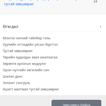
24
тусгай зөвшөөрөл
Өгөгдөл
Монгол хэлний тайлбар толь
Хуулийн этгээдийн улсын бүртгэл
Тусгай зөвшөөрөл
Төрийн худалдан авах ажиллагаа
Хөрөнгө орлогын мэдүүлэг
Орон нутгийн хөгжлийн сан
Шилэн данс
Ээлжит сонгууль
Ашигт малтмал тусгай зөвшөөрөл
Визуал дата
Зөвшөөрч байна