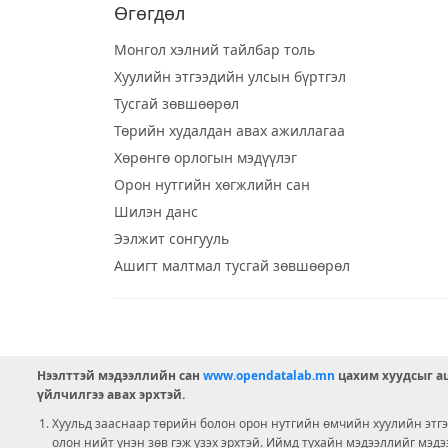
Өгөгдөл
Монгол хэлний тайлбар толь
Хуулийн этгээдийн улсын бүртгэл
Тусгай зөвшөөрөл
Төрийн худалдан авах ажиллагаа
Хөрөнгө орлогын мэдүүлэг
Орон нутгийн хөгжлийн сан
Шилэн данс
Ээлжит сонгууль
Ашигт малтмал тусгай зөвшөөрөл
Нээлттэй мэдээллийн сан
www.opendatalab.mn
цахим хуудсыг аш
үйлчилгээ авах эрхтэй.
Хуульд зааснаар төрийн болон орон нутгийн өмчийн хуулийн этгээ
олон нийт үнэн зөв гэж үзэх эрхтэй. Иймд тухайн мэдээллийг мэд