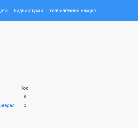
дата
Бидний тухай
Үйлчилгээний нөхцөл
Тоо
8
шөөрөл
0