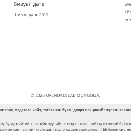
Визуал дата
Би
Үй
Шилэн данс 2019
in
© 2026 OPENDATA LAB MONGOLIA.
иглах, мэдээлэл хайх, түгээх хэн бүхэн доорх нөхцөлийг хүлээн зөвш
д, бусад нийтийн эрх зүйн хуулийн этгээдээс олон нийтэд нээлттэй байрш
ээллийн сан, түүнийг хариуцагч Бодлогод залуусын хяналт ТББ болон сист