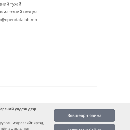
дний тухай
лчилгээний нөхцөл
fo@opendatalab.mn
өөрсний үндсэн дээр
Зөвшөөрч байна
уулсан мэдээллийг иргэд,
емийн ашиглалтыг