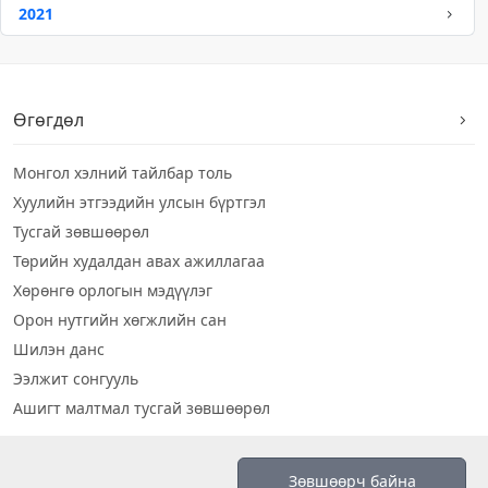
2021
Өгөгдөл
Монгол хэлний тайлбар толь
Хуулийн этгээдийн улсын бүртгэл
Тусгай зөвшөөрөл
Төрийн худалдан авах ажиллагаа
Хөрөнгө орлогын мэдүүлэг
Орон нутгийн хөгжлийн сан
Шилэн данс
Ээлжит сонгууль
Ашигт малтмал тусгай зөвшөөрөл
Визуал дата
Зөвшөөрч байна