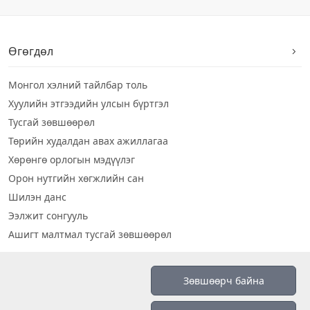
Өгөгдөл
Монгол хэлний тайлбар толь
Хуулийн этгээдийн улсын бүртгэл
Тусгай зөвшөөрөл
Төрийн худалдан авах ажиллагаа
Хөрөнгө орлогын мэдүүлэг
Орон нутгийн хөгжлийн сан
Шилэн данс
Ээлжит сонгууль
Ашигт малтмал тусгай зөвшөөрөл
Визуал дата
Зөвшөөрч байна
Шилэн данс 2019