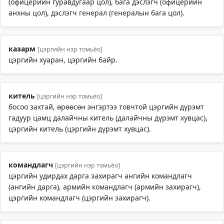
(офицерийн гуравдугаар цол), бага дэслэгч (офицерийн
анхны цол), дэслэгч генерал (генералын бага цол).
казарм
[цэргийн нэр томьёо]
цэргийн хуаран, цэргийн байр.
китель
[цэргийн нэр томьёо]
босоо захтай, өрөөсөн энгэртээ товчтой цэргийн дүрэмт
гадуур цамц далайчны китель (далайчны дүрэмт хувцас),
цэргийн китель (цэргийн дүрэмт хувцас).
командлагч
[цэргийн нэр томьёо]
цэргийн удирдах дарга захирагч ангийн командлагч
(ангийн дарга), армийн командлагч (армийн захирагч),
цэргийн командлагч (цэргийн захирагч).