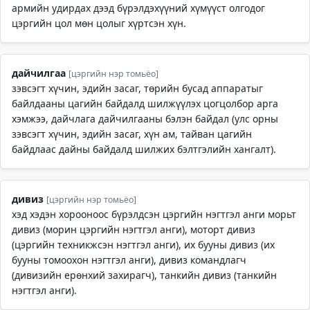
армийн удирдах дээд бүрэлдэхүүний хүмүүст олгодог
цэргийн цол мөн цолыг хүртсэн хүн.
дайчилгаа
[цэргийн нэр томьёо]
зэвсэгт хүчин, эдийн засаг, төрийн бусад аппаратыг
байлдааны цагийн байдалд шилжүүлэх цогцолбор арга
хэмжээ, дайчлага дайчилгааны бэлэн байдал (улс орны
зэвсэгт хүчин, эдийн засаг, хүн ам, тайван цагийн
байдлаас дайны байдалд шилжих бэлтгэлийн хангалт).
дивиз
[цэргийн нэр томьёо]
хэд хэдэн хорооноос бүрэлдсэн цэргийн нэгтгэл анги морьт
дивиз (морин цэргийн нэгтгэл анги), моторт дивиз
(цэргийн техникжсэн нэгтгэл анги), их бууны дивиз (их
бууны томоохон нэгтгэл анги), дивиз командлагч
(дивизийн ерөнхий захирагч), танкийн дивиз (танкийн
нэгтгэл анги).