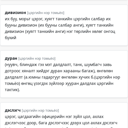
дивизион
[цэргийн нэр томьёо]
их буу, морьт цэрэг, хуягт танкийн цэргийн салбар их
бууны дивизион (их бууны салбар анги), хуягт танкийн
дивизион (хуягт танкийн анги) нэг төрлийн хөлөг онгоц
бүхий
дуран
[цэргийн нэр томьёо]
(нуувч, блиндаж гэх мэт далдлалт, танк, шумбагч завь
дотроос хяналт хийдэг дуран харааны багаж), өнгөлөн
далдлалт (а.юмны гадаргууг өнгөлөн хучих б.(цэргийн нэр
томьёо) өнгөц үзэгдэх зүйлээр хууран далдлах цэргийн
тактик).
дэслэгч
[цэргийн нэр томьёо]
цэрэг, цагдаагийн офицерийн нэг зүйл цол, ахлах
дэслэгчээс доор, бага дэслэгчээс дээрх цол ахлах дэслэгч