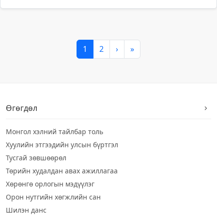
1
2
›
»
Өгөгдөл
Монгол хэлний тайлбар толь
Хуулийн этгээдийн улсын бүртгэл
Тусгай зөвшөөрөл
Төрийн худалдан авах ажиллагаа
Хөрөнгө орлогын мэдүүлэг
Орон нутгийн хөгжлийн сан
Шилэн данс