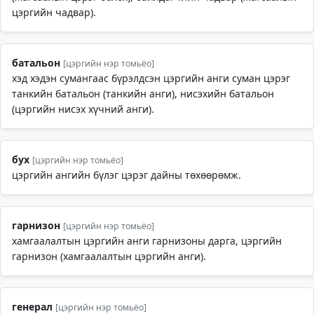
цэргийн чадвар).
батальон
[цэргийн нэр томьёо]
хэд хэдэн сумангаас бүрэлдсэн цэргийн анги суман цэрэг
танкийн батальон (танкийн анги), нисэхийн батальон
(цэргийн нисэх хүчний анги).
бух
[цэргийн нэр томьёо]
цэргийн ангийн бүлэг цэрэг дайны төхөөрөмж.
гарнизон
[цэргийн нэр томьёо]
хамгаалалтын цэргийн анги гарнизоны дарга, цэргийн
гарнизон (хамгаалалтын цэргийн анги).
генерал
[цэргийн нэр томьёо]