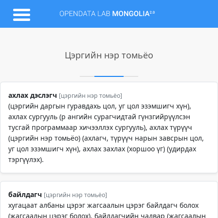
Цэргийн нэр томьёо
ахлах дэслэгч
[цэргийн нэр томьёо]
(цэргийн даргын гуравдахь цол, уг цол эзэмшигч хүн),
ахлах сургууль (р ангийн сурагчидтай гүнзгийрүүлсэн
тусгай программаар хичээллэх сургууль), ахлах түрүүч
(цэргийн нэр томьёо) (ахлагч, түрүүч нарын завсрын цол,
уг цол эзэмшигч хүн), ахлах захлах (хоршоо үг) (удирдах
тэргүүлэх).
байлдагч
[цэргийн нэр томьёо]
хугацаат албаны цэрэг жагсаалын цэрэг байлдагч болох
(жагсаалын цэрэг болох), байлдагчийн чадвар (жагсаалын