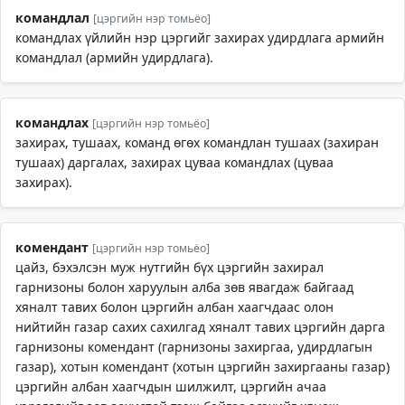
командлал
[цэргийн нэр томьёо]
командлах үйлийн нэр цэргийг захирах удирдлага армийн
командлал (армийн удирдлага).
командлах
[цэргийн нэр томьёо]
захирах, тушаах, команд өгөх командлан тушаах (захиран
тушаах) даргалах, захирах цуваа командлах (цуваа
захирах).
комендант
[цэргийн нэр томьёо]
цайз, бэхэлсэн муж нутгийн бүх цэргийн захирал
гарнизоны болон харуулын алба зөв явагдаж байгаад
хяналт тавих болон цэргийн албан хаагчдаас олон
нийтийн газар сахих сахилгад хяналт тавих цэргийн дарга
гарнизоны комендант (гарнизоны захиргаа, удирдлагын
газар), хотын комендант (хотын цэргийн захиргааны газар)
цэргийн албан хаагчдын шилжилт, цэргийн ачаа