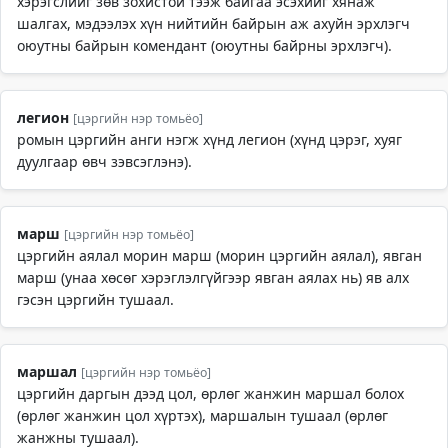
хэрэгслийг зөв зохистой тээж байгаа эсэхийг хянаж
шалгах, мэдээлэх хүн нийтийн байрын аж ахуйн эрхлэгч
оюутны байрын комендант (оюутны байрны эрхлэгч).
легион
[цэргийн нэр томьёо]
ромын цэргийн анги нэгж хүнд легион (хүнд цэрэг, хуяг
дуулгаар өвч зэвсэглэнэ).
марш
[цэргийн нэр томьёо]
цэргийн аялал морин марш (морин цэргийн аялал), явган
марш (унаа хөсөг хэрэглэлгүйгээр явган аялах нь) яв алх
гэсэн цэргийн тушаал.
маршал
[цэргийн нэр томьёо]
цэргийн даргын дээд цол, өрлөг жанжин маршал болох
(өрлөг жанжин цол хүртэх), маршалын тушаал (өрлөг
жанжны тушаал).