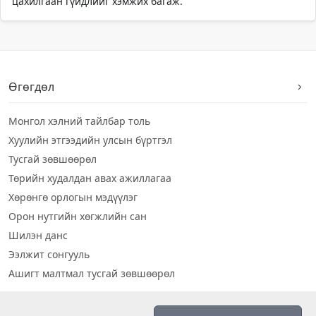
цахилгаан гүйдлийг хэмжих багаж.
Өгөгдөл
Монгол хэлний тайлбар толь
Хуулийн этгээдийн улсын бүртгэл
Тусгай зөвшөөрөл
Төрийн худалдан авах ажиллагаа
Хөрөнгө орлогын мэдүүлэг
Орон нутгийн хөгжлийн сан
Шилэн данс
Ээлжит сонгууль
Ашигт малтмал тусгай зөвшөөрөл
Визуал дата