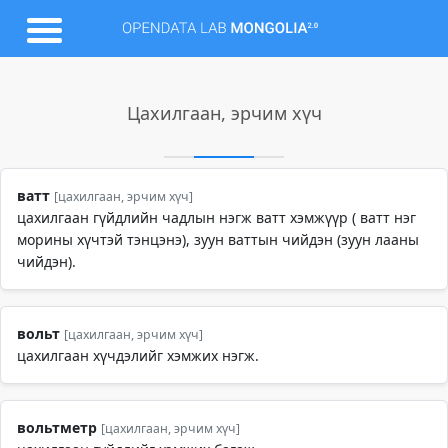
Цахилгаан, эрчим хүч
ватт
[цахилгаан, эрчим хүч]
цахилгаан гүйдлийн чадлын нэгж ватт хэмжүүр ( ватт нэг
морины хүчтэй тэнцэнэ), зуун ваттын чийдэн (зуун лааны
чийдэн).
вольт
[цахилгаан, эрчим хүч]
цахилгаан хүчдэлийг хэмжих нэгж.
вольтметр
[цахилгаан, эрчим хүч]