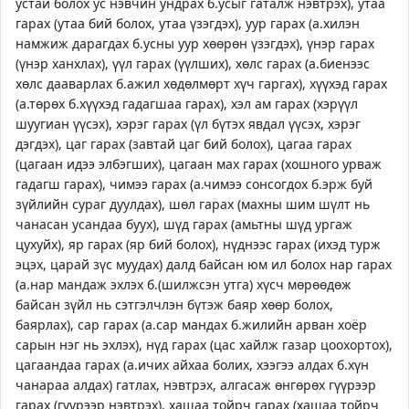
устай болох ус нэвчин ундрах б.усыг гаталж нэвтрэх), утаа
гарах (утаа бий болох, утаа үзэгдэх), уур гарах (а.хилэн
намжиж дарагдах б.усны уур хөөрөн үзэгдэх), үнэр гарах
(үнэр ханхлах), үүл гарах (үүлших), хөлс гарах (а.биенээс
хөлс дааварлах б.ажил хөдөлмөрт хүч гаргах), хүүхэд гарах
(а.төрөх б.хүүхэд гадагшаа гарах), хэл ам гарах (хэрүүл
шуугиан үүсэх), хэрэг гарах (үл бүтэх явдал үүсэх, хэрэг
дэгдэх), цаг гарах (завтай цаг бий болох), цагаа гарах
(цагаан идээ элбэгших), цагаан мах гарах (хошного урваж
гадагш гарах), чимээ гарах (а.чимээ сонсогдох б.эрж буй
зүйлийн сураг дуулдах), шөл гарах (махны шим шүлт нь
чанасан усандаа буух), шүд гарах (амьтны шүд ургаж
цухуйх), яр гарах (яр бий болох), нүднээс гарах (ихэд турж
эцэх, царай зүс муудах) далд байсан юм ил болох нар гарах
(а.нар мандаж эхлэх б.(шилжсэн утга) хүсч мөрөөдөж
байсан зүйл нь сэтгэлчлэн бүтэж баяр хөөр болох,
баярлах), сар гарах (а.сар мандах б.жилийн арван хоёр
сарын нэг нь эхлэх), нүд гарах (цас хайлж газар цоохортох),
цагаандаа гарах (а.ичих айхаа болих, хээгээ алдах б.хүн
чанараа алдах) гатлах, нэвтрэх, алгасаж өнгөрөх гүүрээр
гарах (гүүрээр нэвтрэх), хашаа тойрч гарах (хашаа тойрч