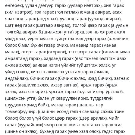
өнгөрөх), уулан дээгүүр гарах (уулаар нэвтрэх), хил гарах
(хил нэвтрэх), гол гарах (гол гатлах) юманд авирах, асах,
явах анд гарах (анд явах), ууланд гарах (ууланд авирах),
шат өөд гарах (шатаар авирах), толгой дээр гарах (а.уулын
толгойд авирах б.(шилжсэн утга) эрхшээл нь хэтрэх ажил
үйлд явах, үүрэг хүлээн гүйцэтгэх мал дээр гарах (а.малчин
болох б.мал бүхий газар очих), манаанд гарах (манаа
манах), оторт гарах (оторлох), тэтгэвэрт гарах (гавьяаныхаа
амралтанд гарах), хадланд гарах (өвс тэжээл бэлтгэж авах
ажлаа эхлэх) аливаа нэгэн үйлийг гүйцэтгэж эхлэх, уг
үйлдээ ихэд хичээн ажиллах утга ам гарах (амлах,
андгайлах), бичиж гарах (бичиж эхлэх, ихэд бичих), загнаж
гарах (аашилж эхлэх, ихээр загнах), ярьж гарах (ярьж
эхлэх, ихээхэн ярих), урсгаж гарах (а.усыг ихээр урсгах б.
(шилжсэн утга) бэлэн үг хөврүүлэн ярих, түгдрэлгүй
шуудхан яриад байх), магад гарах (шашны нэр
томьёо)хуучир. (шашны ёсонд гэлэн санваар сахиж тойн
болох) болох үгүй болох цээр гарах (цээр арилах), чийг
гарах (хуурайших) ямар нэгэн юмыг олж авах гарах жил
(шинэ он эхлэх), буханд гарах (үнээ хээл олох), гэдэс гарах