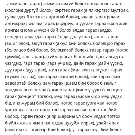
тамхинаас гарах (тамхи татахгүй болох), хоолноос гарах
(хоолонд дургүй болох), хэргээс гарах (а.ял хэргээс мултрах,
суллагдах б.хэрэглэх аргагүй болох), ялаас гарах (ялаас
ангижрах), хэл ам гарах (а.хэрүүл шуугиан гарах б.хов жив
яригдах) юмны үүсэн бий болох алдаа гарах (алдах,
осолдох), алдагдал гарах (алдагдал учрах), ашиг гарах
(ашиг олох), аюул гарах (аюул бий болох), бололцоо гарах
(бололцоо бий болох, боломжтой болох), газар гарах (ногоо
цухуйх), гал гарах (а.түймэр асах б.шөнийн цагт алсад гал
үзэгдэх), гарз гарах (гарз учрах), дайн гарах (дайн үүсэх),
дуу гарах (дуугарах), жил гарах (жил эхлэх), жүжиг гарах
(жүжиг тоглох), зав гарах (завтай болох), зай гарах (зай
завсартай болох), зам гарах (а.зам бий болох б.замыг
хөндлөн огтолж явах), кино гарах (кино үзүүлэх), концерт
гарах (концерт тоглох), мөр гарах (а.юмны ор мөр үлдэх
б.шинэ журам бий болох), ногоо гарах (ургамал ногоо
ургаж дэлгэрэх), орон тоо гарах (ажлын орон тоо бий
болох), сорви гарах (а.яр шархны ул ором үлдэж тогтох
б.үйл ажлын ямар нэг сэдэв цухуйж илрэх), улай гарах
(амьтны сэг шинээр бий болох), ус гарах (а.ус бий болох,