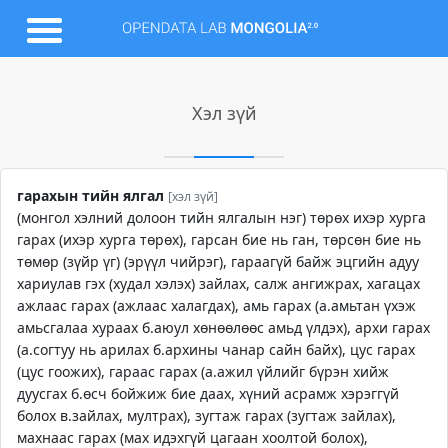
Хэл зүй
гарахын тийн ялгал
[хэл зүй]
(монгол хэлний долоон тийн ялгалын нэг) төрөх ихэр хурга
гарах (ихэр хурга төрөх), гарсан бие нь ган, төрсөн бие нь
төмөр (зүйр үг) (эрүүл чийрэг), гараагүй байж эцгийн адуу
хариулав гэх (худал хэлэх) зайлах, салж ангижрах, хагацах
ажлаас гарах (ажлаас халагдах), амь гарах (а.амьтан үхэж
амьсгалаа хураах б.аюул хөнөөлөөс амьд үлдэх), архи гарах
(а.согтуу нь арилах б.архины чанар сайн байх), цус гарах
(цус гоожих), гараас гарах (а.ажил үйлийг бүрэн хийж
дуусгах б.өсч бойжиж бие даах, хүний асрамж хэрэггүй
болох в.зайлах, мултрах), зугтаж гарах (зугтаж зайлах),
махнаас гарах (мах идэхгүй цагаан хоолтой болох),