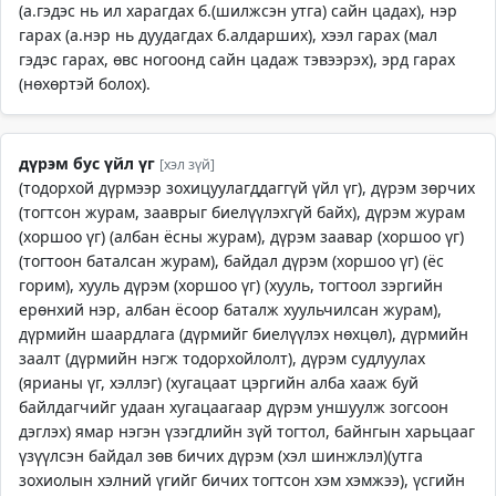
(а.гэдэс нь ил харагдах б.(шилжсэн утга) сайн цадах), нэр
гарах (а.нэр нь дуудагдах б.алдарших), хээл гарах (мал
гэдэс гарах, өвс ногоонд сайн цадаж тэвээрэх), эрд гарах
(нөхөртэй болох).
дүрэм бус үйл үг
[хэл зүй]
(тодорхой дүрмээр зохицуулагддаггүй үйл үг), дүрэм зөрчих
(тогтсон журам, зааврыг биелүүлэхгүй байх), дүрэм журам
(хоршоо үг) (албан ёсны журам), дүрэм заавар (хоршоо үг)
(тогтоон баталсан журам), байдал дүрэм (хоршоо үг) (ёс
горим), хууль дүрэм (хоршоо үг) (хууль, тогтоол зэргийн
ерөнхий нэр, албан ёсоор баталж хуульчилсан журам),
дүрмийн шаардлага (дүрмийг биелүүлэх нөхцөл), дүрмийн
заалт (дүрмийн нэгж тодорхойлолт), дүрэм судлуулах
(ярианы үг, хэллэг) (хугацаат цэргийн алба хааж буй
байлдагчийг удаан хугацаагаар дүрэм уншуулж зогсоон
дэглэх) ямар нэгэн үзэгдлийн зүй тогтол, байнгын харьцааг
үзүүлсэн байдал зөв бичих дүрэм (хэл шинжлэл)(утга
зохиолын хэлний үгийг бичих тогтсон хэм хэмжээ), үсгийн