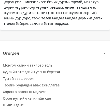
дүрэм (хэл шинжлэл)(зөв бичих дүрэм) сүрхий, маяг сүр
дүрэм үзүүлэх (сүр үзүүлэх) хэвшиж нэгэнт заншсан ёс
журам хэв дүрмээс гажих (тогтсон хэв журмыг зөрчих)
юмны дүр дүрс, төрх, төлөв байдал байдал дүрмийг дагах
(төлөв байдал, сахилга батыг мөрдөх).
Өгөгдөл
Монгол хэлний тайлбар толь
Хуулийн этгээдийн улсын бүртгэл
Тусгай зөвшөөрөл
Төрийн худалдан авах ажиллагаа
Хөрөнгө орлогын мэдүүлэг
Орон нутгийн хөгжлийн сан
Шилэн данс