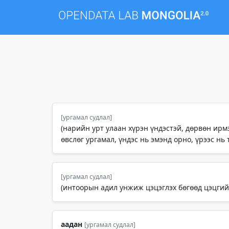
[ургамал судлал]
(нарийн урт улаан хүрэн үндэстэй, дөрвөн ирм
өвслөг ургамал, үндэс нь эмэнд орно, үрээс нь 
[ургамал судлал]
(интоорын адил унжиж цэцэглэх бөгөөд цэцгийн
аадан
[ургамал судлал]