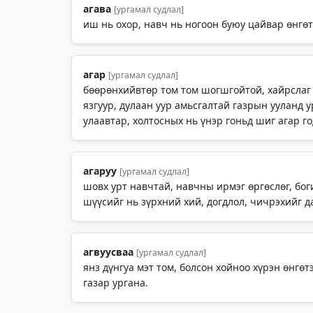
агава
[ургамал судлал]
иш нь охор, навч нь ногоон буюу цайвар өнгөтэ
агар
[ургамал судлал]
бөөрөнхийвтөр том том шогшгойтой, хайрслаг 
язгуур, дулаан уур амьсгалтай газрын ууланд у
улаавтар, холтосных нь үнэр гоньд шиг агар го
агаруу
[ургамал судлал]
шовх урт навчтай, навчны ирмэг өргөслөг, бог
шүүсийг нь зүрхний хий, догдлол, чичрэхийг да
агвуусваа
[ургамал судлал]
янз дүнгуа мэт том, болсон хойноо хүрэн өнгөт
газар ургана.