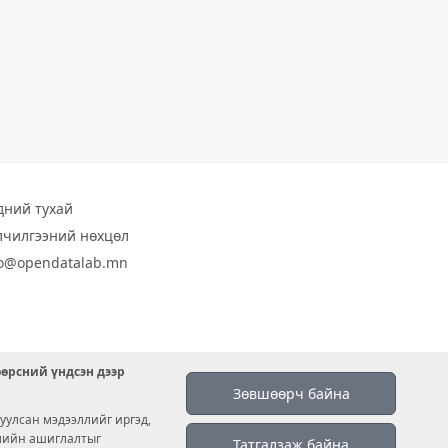
дний тухай
лчилгээний нөхцөл
fo@opendatalab.mn
өөрсний үндсэн дээр
Зөвшөөрч байна
уулсан мэдээллийг иргэд,
емийн ашиглалтыг
Татгалзаж байна