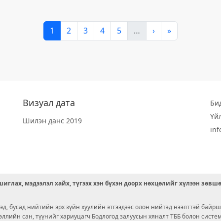
1
2
3
4
5
…
›
»
Визуал дата
Би
Үй
Шилэн данс 2019
in
иглах, мэдээлэл хайх, түгээх хэн бүхэн доорх нөхцөлийг хүлээн зөвш
д, бусад нийтийн эрх зүйн хуулийн этгээдээс олон нийтэд нээлттэй байрш
ээллийн сан, түүнийг хариуцагч Бодлогод залуусын хяналт ТББ болон сист