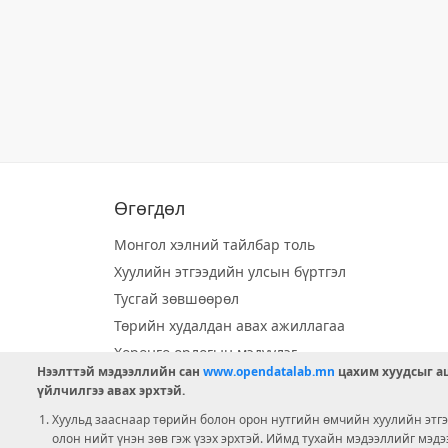
Өгөгдөл
Монгол хэлний тайлбар толь
Хуулийн этгээдийн улсын бүртгэл
Тусгай зөвшөөрөл
Төрийн худалдан авах ажиллагаа
Хөрөнгө орлогын мэдүүлэг
Нээлттэй мэдээллийн сан
www.opendatalab.mn
цахим хуудсыг аш
Орон нутгийн хөгжлийн сан
үйлчилгээ авах эрхтэй.
Шилэн данс
Хуульд зааснаар төрийн болон орон нутгийн өмчийн хуулийн этгээ
Ээлжит сонгууль
олон нийт үнэн зөв гэж үзэх эрхтэй. Иймд тухайн мэдээллийг мэд