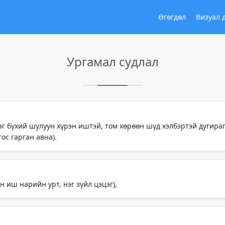
Өгөгдөл
Визуал 
Ургамал судлал
эг бүхий шулуун хүрэн иштэй, том хөрөөн шүд хэлбэртэй дугираг
тос гарган авна).
 иш нарийн урт, нэг зүйл цэцэг),