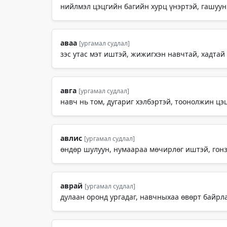
нийлмэл цэцгийн багийн хурц үнэртэй, гашуун 
аваа
[ургамал судлал]
зэс утас мэт иштэй, жижигхэн навчтай, хадтай 
авга
[ургамал судлал]
навч нь том, дугариг хэлбэртэй, тоонолжин цэц
авлис
[ургамал судлал]
өндөр шулуун, нумаараа мөчирлөг иштэй, гонзг
аврай
[ургамал судлал]
дулаан оронд ургадаг, навчныхаа өвөрт байрл