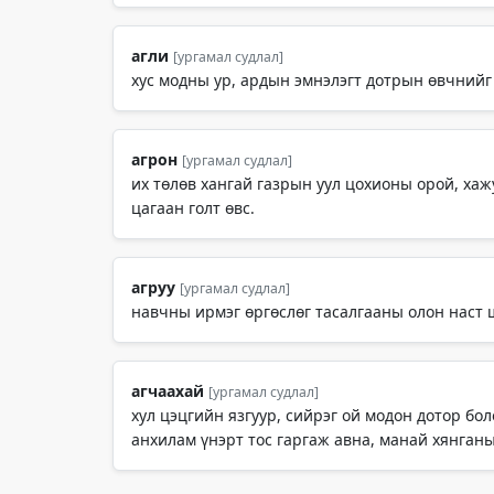
агли
[ургамал судлал]
хус модны ур, ардын эмнэлэгт дотрын өвчнийг
агрон
[ургамал судлал]
их төлөв хангай газрын уул цохионы орой, хаж
цагаан голт өвс.
агруу
[ургамал судлал]
навчны ирмэг өргөслөг тасалгааны олон наст ш
агчаахай
[ургамал судлал]
хул цэцгийн язгуур, сийрэг ой модон дотор бо
анхилам үнэрт тос гаргаж авна, манай хянганы 