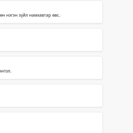
өн нэгэн зүйл намхавтар өвс.
онгол.