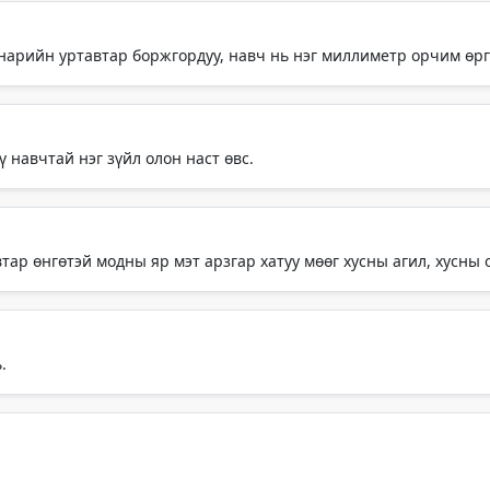
 нарийн уртавтар боржгордуу, навч нь нэг миллиметр орчим өрг
 навчтай нэг зүйл олон наст өвс.
тар өнгөтэй модны яр мэт арзгар хатуу мөөг хусны агил, хусны 
.