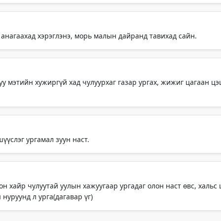
 анагаахад хэрэглэнэ, морь малын дайранд тавихад сайн.
уу мэтийн хужиргүй хад чулуурхаг газар ургах, жижиг цагаан цэ
үүслэг ургамал зуун наст.
лон хайр чулуутай уулын хажуугаар ургадаг олон наст өвс, хальс
нуруунд л урга(дагавар үг)