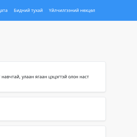
дата
Бидний тухай
Үйлчилгээний нөхцөл
 навчтай, улаан ягаан цэцэгтэй олон наст