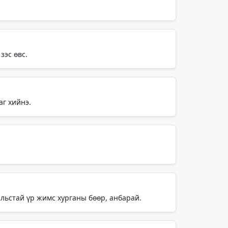
зэс өвс.
аг хийнэ.
альстай үр жимс хурганы бөөр, анбарай.