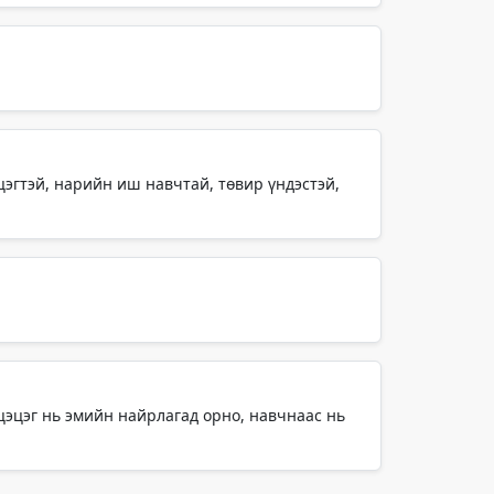
цэгтэй, нарийн иш навчтай, төвир үндэстэй,
 цэцэг нь эмийн найрлагад орно, навчнаас нь