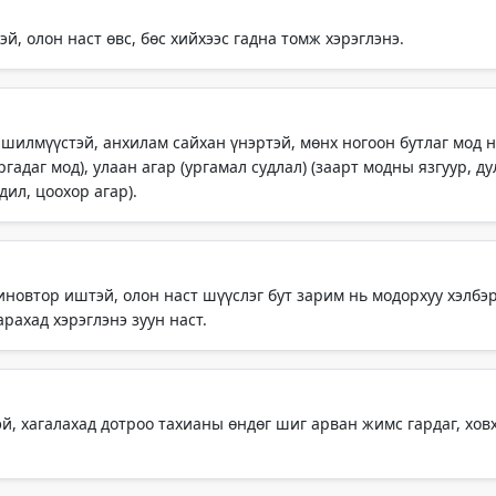
й, олон наст өвс, бөс хийхээс гадна томж хэрэглэнэ.
шилмүүстэй, анхилам сайхан үнэртэй, мөнх ногоон бутлаг мод н
ргадаг мод), улаан агар (ургамал судлал) (заарт модны язгуур, д
дил, цоохор агар).
иновтор иштэй, олон наст шүүслэг бут зарим нь модорхуу хэлбэр
рахад хэрэглэнэ зуун наст.
эй, хагалахад дотроо тахианы өндөг шиг арван жимс гардаг, хов