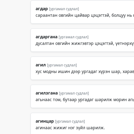
агдар
[ургамал судлал]
сараантан овгийн цайвар цэцэгтэй, болцуу нь
агдаргана
[ургамал судлал]
дусалтан овгийн жижгэвтэр цэцэгтэй, үетнэрхүү
агил
[ургамал судлал]
хус модны ишин дээр ургадаг хүрэн шар, харав
агилзгана
[ургамал судлал]
агьнаас том, бутаар ургадаг шарилж морин агь
агинцар
[ургамал судлал]
агинаас жижиг нэг зүйл шарилж.