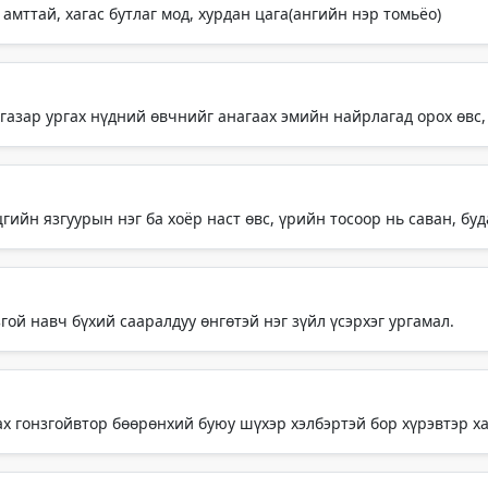
амттай, хагас бутлаг мод, хурдан цага(ангийн нэр томьёо)
газар ургах нүдний өвчнийг анагаах эмийн найрлагад орох өвс, 
гийн язгуурын нэг ба хоёр наст өвс, үрийн тосоор нь саван, буд
ой навч бүхий сааралдуу өнгөтэй нэг зүйл үсэрхэг ургамал.
ах гонзгойвтор бөөрөнхий буюу шүхэр хэлбэртэй бор хүрэвтэр х