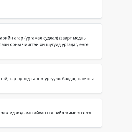
арийн агар (ургамал судлал) (заарт модны
улаан орны чийгтэй ой шугуйд ургадаг, өнгө
тэй, гэр оронд тарьж ургуулж болдог, навчны
холж идэхэд амттайхан нэг зүйл жимс энэтхэг