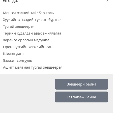
Өгөгдөл
Монгол хэлний тайлбар толь
Хуулийн этгээдийн улсын бүртгэл
Тусгай зөвшөөрөл
Төрийн худалдан авах ажиллагаа
Хөрөнгө орлогын мэдүүлэг
Орон нутгийн хөгжлийн сан
Шилэн данс
Ээлжит сонгууль
Ашигт малтмал тусгай зөвшөөрөл
Визуал дата
Зөвшөөрч байна
Шилэн данс 2019
Татгалзаж байна
Бидний тухай
Үйлчилгээний нөхцөл