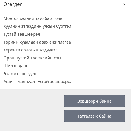
Өгөгдөл
Монгол хэлний тайлбар толь
Хуулийн этгээдийн улсын бүртгэл
Тусгай зөвшөөрөл
Төрийн худалдан авах ажиллагаа
Хөрөнгө орлогын мэдүүлэг
Орон нутгийн хөгжлийн сан
Шилэн данс
Ээлжит сонгууль
Ашигт малтмал тусгай зөвшөөрөл
Визуал дата
Зөвшөөрч байна
Шилэн данс 2019
Татгалзаж байна
Бидний тухай
Үйлчилгээний нөхцөл