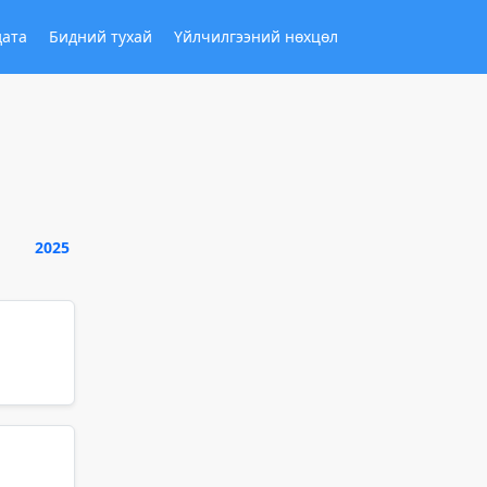
дата
Бидний тухай
Үйлчилгээний нөхцөл
2025