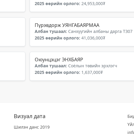
2025 өөрийн орлого:
24,953,000₮
Пүрэвдорж УЯНГАБАЯРМАА
Албан тушаал:
Санхүүгийн албаны дарга ТЗ07
2025 өөрийн орлого:
41,036,000₮
Оюунцэцэг ЭНХБАЯР
.
Албан тушаал:
Соёлын төвийн эрхлэгч
2025 өөрийн орлого:
1,637,000₮
Визуал дата
Би
Үй
Шилэн данс 2019
in