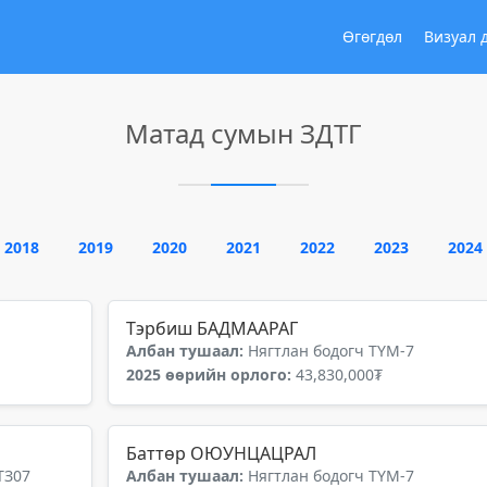
Өгөгдөл
Визуал 
Матад сумын ЗДТГ
2018
2019
2020
2021
2022
2023
2024
Тэрбиш БАДМААРАГ
Албан тушаал:
Нягтлан бодогч ТҮМ-7
2025 өөрийн орлого:
43,830,000₮
Баттөр ОЮУНЦАЦРАЛ
ТЗ07
Албан тушаал:
Нягтлан бодогч ТҮМ-7