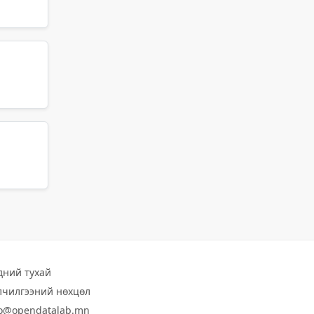
дний тухай
лчилгээний нөхцөл
fo@opendatalab.mn