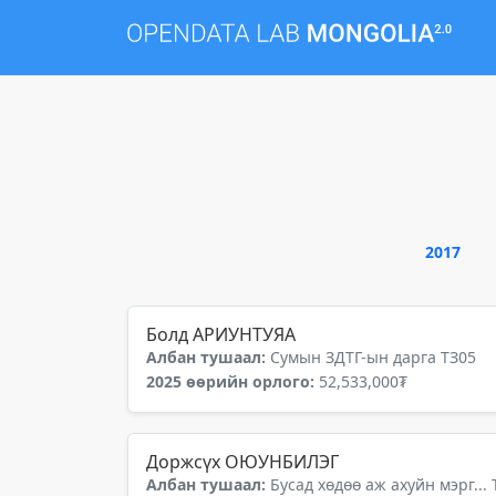
2017
Болд АРИУНТУЯА
Албан тушаал:
Сумын ЗДТГ-ын дарга ТЗ05
2025 өөрийн орлого:
52,533,000₮
Доржсүх ОЮУНБИЛЭГ
Албан тушаал:
Бусад хөдөө аж ахуйн мэрг... 