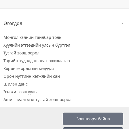
Өгөгдөл
Монгол хэлний тайлбар толь
Хуулийн этгээдийн улсын бүртгэл
Тусгай зөвшөөрөл
Төрийн худалдан авах ажиллагаа
Хөрөнгө орлогын мэдүүлэг
Орон нутгийн хөгжлийн сан
Шилэн данс
Ээлжит сонгууль
Ашигт малтмал тусгай зөвшөөрөл
Визуал дата
Зөвшөөрч байна
Шилэн данс 2019